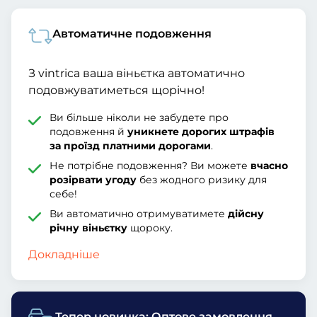
Автоматичне подовження
З vintrica ваша віньєтка автоматично
подовжуватиметься щорічно!
Ви більше ніколи не забудете про
подовження й
уникнете дорогих штрафів
за проїзд платними дорогами
.
Не потрібне подовження? Ви можете
вчасно
розірвати угоду
без жодного ризику для
себе!
Ви автоматично отримуватимете
дійсну
річну віньєтку
щороку.
Докладніше
Тепер новинка: Оптове замовлення