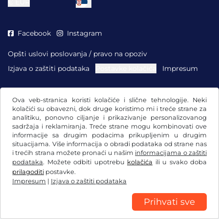
€
EUR
Facebook
Instagram
Opšti uslovi poslovanja / pravo na opoziv
Izjava o zaštiti podataka
Postavke kolačića
Impresum
Ova veb-stranica koristi kolačiće i slične tehnologije. Neki
kolačići su obavezni, dok druge koristimo mi i treće strane za
analitiku, ponovno ciljanje i prikazivanje personalizovanog
sadržaja i reklamiranja. Treće strane mogu kombinovati ove
informacije sa drugim podacima prikupljenim u drugim
situacijama. Više informacija o obradi podataka od strane nas
i trećih strana možete pronaći u našim
informacijama o zaštiti
podataka
. Možete odbiti upotrebu
kolačića
ili u svako doba
prilagoditi
postavke.
Impresum
|
Izjava o zaštiti podataka
Prihvati sve