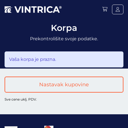
Korpa
Prekontrolišite svoje podatke.
Vaša korpa je prazna.
Nastavak kupovine
Sve cene uklj. PDV.