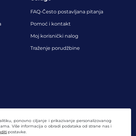
FAQ-Često postavljana pitanja
a
Pomoć i kontakt
Moj korisnički nalog
Traženje porudžbine
nalitiku, ponovno ciljanje i prikazivanje personalizovanog
ama. Više informacija o obradi podataka od strane nas i
diti
postavke.