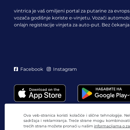
vintrica je vaš omiljeni portal za putarine za evrop
vozača godišnje koriste e-vinjetu.
Vozači automobil
onlajn registracije vinjeta za auto-put. Bez čekanja
Facebook
Instagram
Ova veb-stranica koristi kolačiće i slične tehnologije. N
sadržaja i reklamiranja. Treće strane mogu kombinovat
trećih strana možete pronaći u našim
informacijama o za