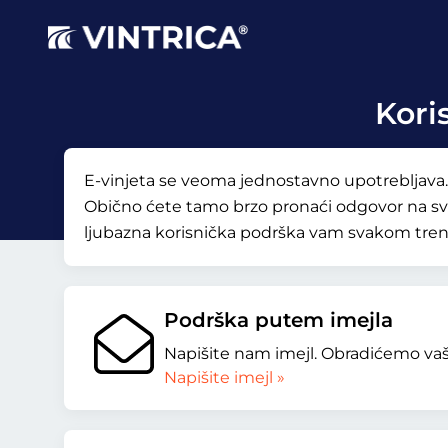
Kori
E-vinjeta se veoma jednostavno upotrebljava.
Obično ćete tamo brzo pronaći odgovor na svoj
ljubazna korisnička podrška vam svakom trenu
Podrška putem imejla
Napišite nam imejl. Obradićemo vaš
Napišite imejl »