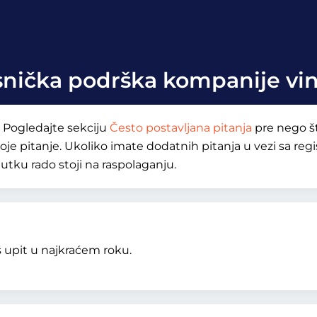
snička podrška kompanije vin
 Pogledajte sekciju
Često postavljana pitanja
pre nego št
e pitanje. Ukoliko imate dodatnih pitanja u vezi sa regi
tku rado stoji na raspolaganju.
 upit u najkraćem roku.