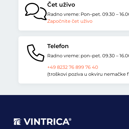
Čet uživo
Radno vreme: Pon–pet. 09.30 – 16.0
Započnite čet uživo
Telefon
Radno vreme: pon–pet. 09.30 – 16.0
+49 8232 76 899 76 40
(troškovi poziva u okviru nemačke fi