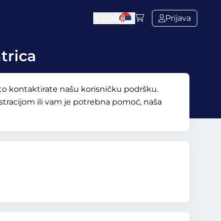
€
EUR
Prijava
trica
o kontaktirate našu korisničku podršku.
stracijom ili vam je potrebna pomoć, naša