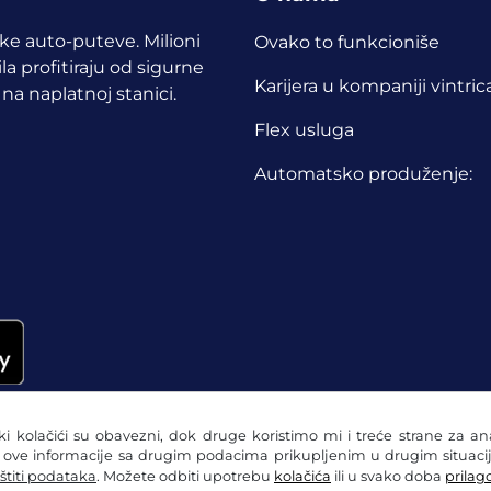
ske auto-puteve. Milioni
Ovako to funkcioniše
a profitiraju od sigurne
Karijera u kompaniji vintric
 na naplatnoj stanici.
Flex usluga
Automatsko produženje:
eki kolačići su obavezni, dok druge koristimo mi i treće strane za a
i ove informacije sa drugim podacima prikupljenim u drugim situacij
štiti podataka
. Možete odbiti upotrebu
kolačića
ili u svako doba
prilago