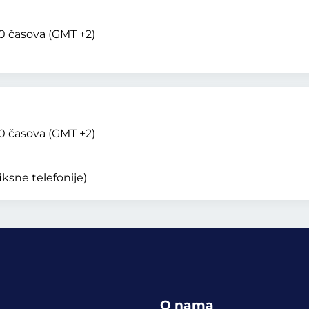
0 časova (GMT +2)
0 časova (GMT +2)
ksne telefonije)
O nama