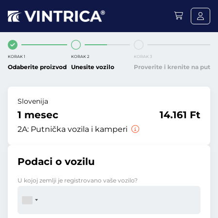
KORAK 1
KORAK 2
KORAK 3
Odaberite proizvod
Unesite vozilo
Proverite i krenite na put
Slovenija
1 mesec
14.161 Ft
2A:
Putnička vozila i kamperi
Podaci o vozilu
U kojoj zemlji je registrovano vaše vozilo?