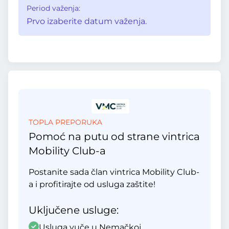
Period važenja:
Prvo izaberite datum važenja.
TOPLA PREPORUKA
Pomoć na putu od strane vintrica
Mobility Club-a
Postanite sada član vintrica Mobility Club-
a i profitirajte od usluga zaštite!
Uključene usluge:
Usluga vuče u Nemačkoj