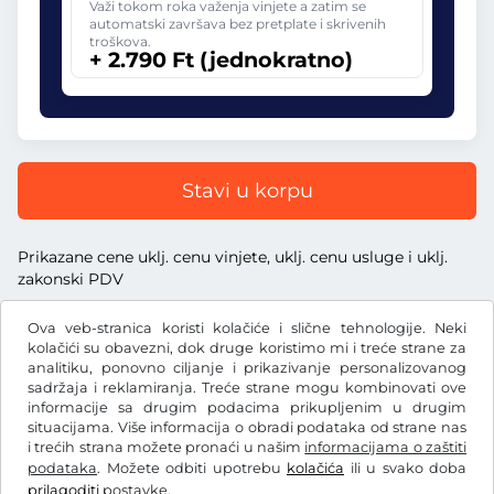
Važi tokom roka važenja vinjete a zatim se
automatski završava bez pretplate i skrivenih
troškova.
+ 2.790 Ft (jednokratno)
Stavi u korpu
Prikazane cene uklj. cenu vinjete, uklj. cenu usluge i uklj.
zakonski PDV
Ova veb-stranica koristi kolačiće i slične tehnologije. Neki
kolačići su obavezni, dok druge koristimo mi i treće strane za
analitiku, ponovno ciljanje i prikazivanje personalizovanog
sadržaja i reklamiranja. Treće strane mogu kombinovati ove
Ft
HUF
informacije sa drugim podacima prikupljenim u drugim
situacijama. Više informacija o obradi podataka od strane nas
i trećih strana možete pronaći u našim
informacijama o zaštiti
Facebook
Instagram
podataka
. Možete odbiti upotrebu
kolačića
ili u svako doba
prilagoditi
postavke.