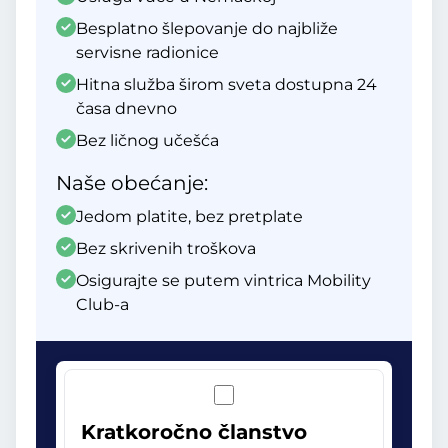
Besplatno šlepovanje do najbliže
servisne radionice
Hitna služba širom sveta dostupna 24
časa dnevno
Bez ličnog učešća
Naše obećanje:
Jedom platite, bez pretplate
Bez skrivenih troškova
Osigurajte se putem vintrica Mobility
Club-a
Kratkoročno članstvo