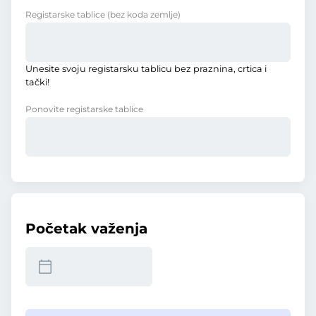
Registarske tablice
(bez koda zemlje)
Unesite svoju registarsku tablicu bez praznina, crtica i
tački!
Ponovite registarske tablice
Početak važenja