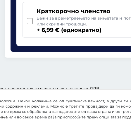
Краткорочно членство
Важи за времетраењето на вињетата и пот
или скриени трошоци.
+ 6,99 € (еднократно)
кл. надоместок за услуга и вкл. законски ДДВ.
ологии. Некои колачиња се од суштинска важност, а други ги 
ни содржини и реклами. Можно е третите провајдери да ги ком
 во врска со обработката на податоците од наша страна и од трет
чиња
или во секое време да ја приспособите преку опцијата за
под