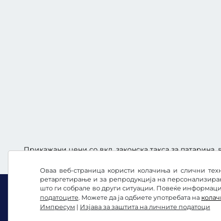
Прикажани цени со вкл. законска такса за патарина, в
Оваа веб-страница користи колачиња и слични техн
ретаргетирање и за репродукција на персонализира
што ги собрале во други ситуации. Повеќе информации
податоците
. Можете да ја одбиете употребата на
кола
Импресум
|
Изјава за заштита на личните податоци
Facebook
Instagram