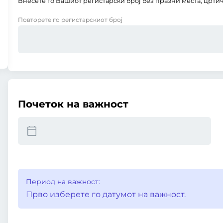
Внесете го Вашиот регистарски број без празни места, цртич
Повторете го регистарскиот број
Почеток на важност
Период на важност:
Прво изберете го датумот на важност.