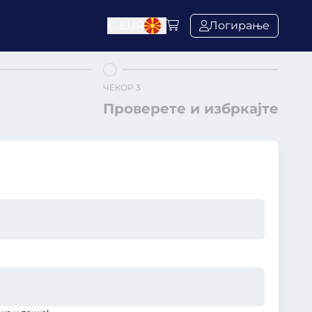
€
EUR
Логирање
ЧЕКОР 3
Проверете и избркајте