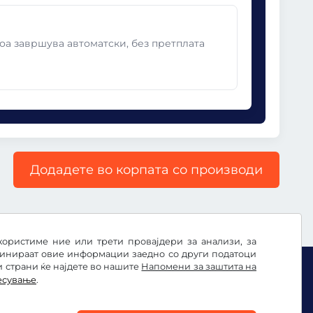
оа завршува автоматски, без претплата
Додадете во корпата со производи
користиме ние или трети провајдери за анализи, за
бинираат овие информации заедно со други податоци
и страни ќе најдете во нашите
Напомени за заштита на
есување
.