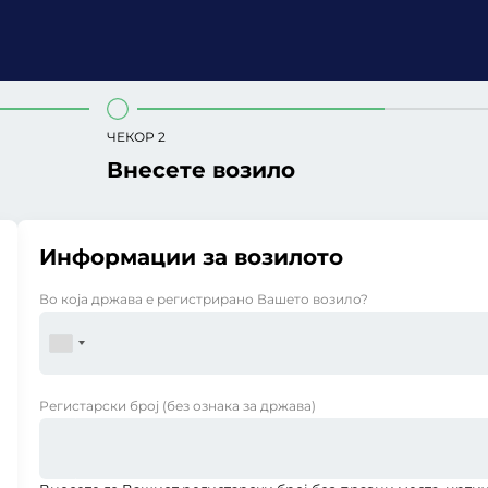
ЧЕКОР 2
Внесете возило
Информации за возилото
Во која држава е регистрирано Вашето возило?
Регистарски број
(без ознака за држава)