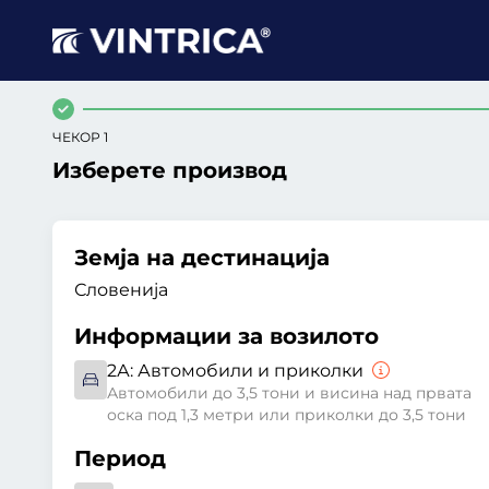
ЧЕКОР 1
Изберете производ
Земја на дестинација
Словенија
Информации за возилото
2А:
Автомобили и приколки
Автомобили до 3,5 тони и висина над првата
оска под 1,3 метри или приколки до 3,5 тони
Период