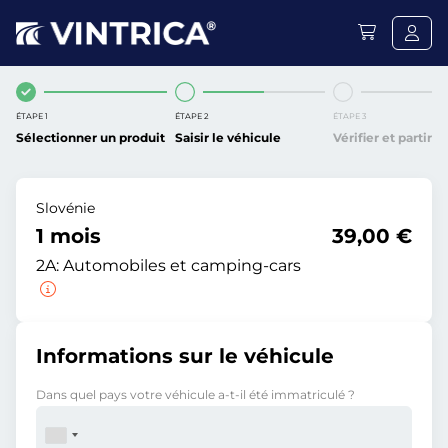
ÉTAPE 1
ÉTAPE 2
ÉTAPE 3
Sélectionner un produit
Saisir le véhicule
Vérifier et partir
Slovénie
1 mois
39,00 €
2A:
Automobiles et camping-cars
Informations sur le véhicule
Dans quel pays votre véhicule a-t-il été immatriculé ?