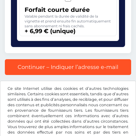
Forfait courte durée
Valable pendant la durée de validité de la
vignette et prend ensuite fin automatiquement
sans abonnement ni frais cachés.
+ 6,99 € (unique)
Continuer – Indiquer l’adresse e-mail
Prix affiché comprenant la redevance autoroutière, y
Ce site Internet utilise des cookies et d’autres technologies
compris les frais d’enregistrement et la TVA.
similaires. Certains cookies sont essentiels, tandis que d’autres
sont utilisés à des fins d’analyses, de reciblage, et pour diffuser
des contenus et publicités personnalisés nous concernant ou
en provenance de fournisseurs tiers. Les fournisseurs tiers
combinent éventuellement ces informations avec d’autres
données qui ont été collectées dans d’autres circonstances.
€
EUR
Vous trouverez de plus amples informations sur le traitement
des données effectué par nos soins et par des tiers en