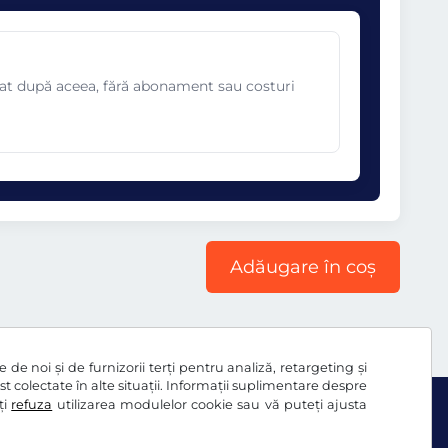
omat după aceea, fără abonament sau costuri
Adăugare în coș
de noi și de furnizorii terți pentru analiză, retargeting și
ost colectate în alte situații. Informații suplimentare despre
ți
refuza
utilizarea modulelor cookie sau vă puteți ajusta