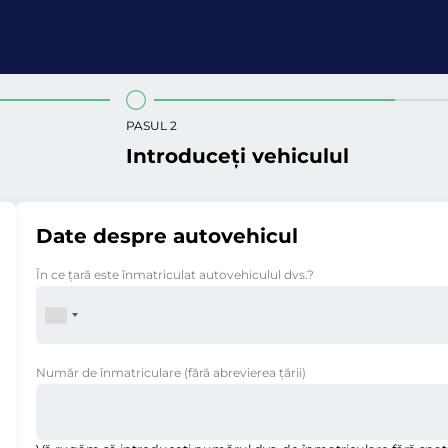
PASUL 2
Introduceți vehiculul
Date despre autovehicul
În ce ţară este înmatriculat autovehiculul dvs.?
Număr de înmatriculare
(fără abrevierea ţării)