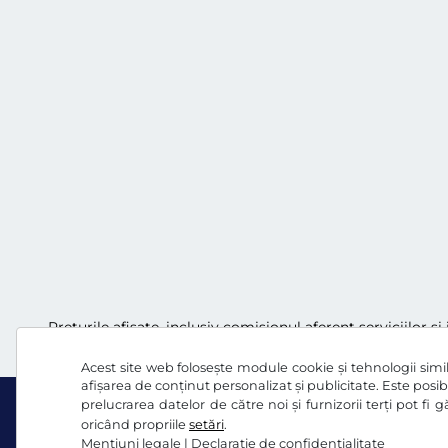
Preţurile afişate, inclusiv comisionul aferent serviciilor ș
Acest site web folosește module cookie și tehnologii simila
afișarea de conținut personalizat și publicitate. Este posibi
prelucrarea datelor de către noi și furnizorii terți pot fi
oricând propriile
setări
.
Mențiuni legale
|
Declaraţie de confidențialitate