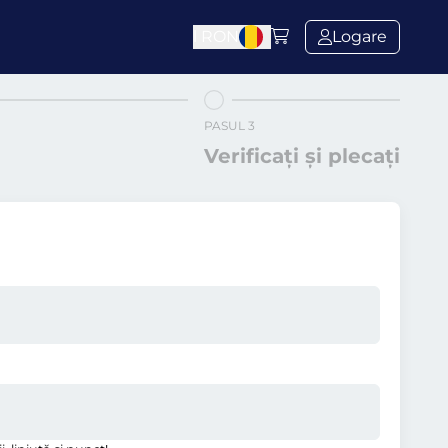
l
RON
Logare
PASUL 3
Verificați și plecați