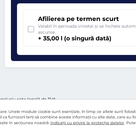
Afilierea pe termen scurt
Valabil în perioada vinietei și se încheie aut
ascunse.
+ 35,00 l (o singură dată)
i inclusiv cota legală de TVA
re. Unele module cookie sunt esențiale, în timp ce altele sunt folosite 
l ca furnizorii terți să combine aceste informații cu alte date, care au f
 găsite în secțiunea noastră
Indicații cu privire la protecția datelor
. Pute