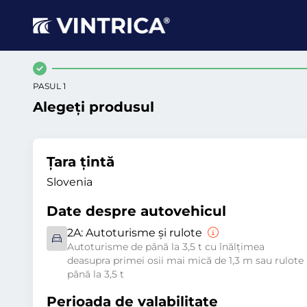
PASUL 1
Alegeți produsul
Țara țintă
Slovenia
Date despre autovehicul
2A:
Autoturisme și rulote
Autoturisme de până la 3,5 t cu înălțimea
deasupra primei osii mai mică de 1,3 m sau rulote
până la 3,5 t
Perioada de valabilitate