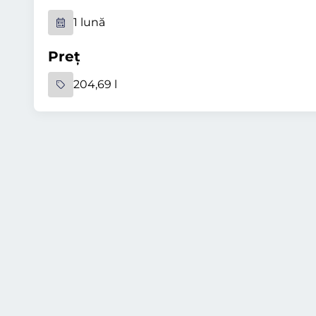
1 lună
Preț
204,69 l