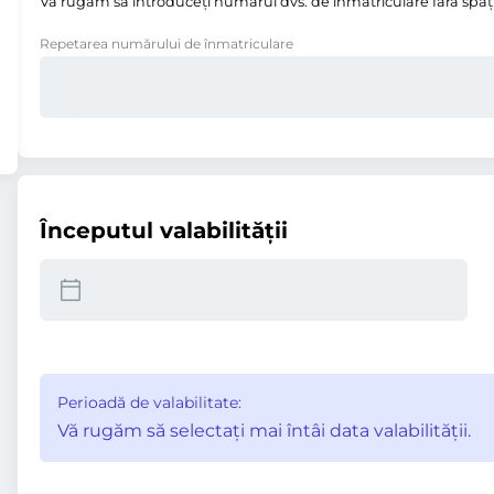
Vă rugăm să introduceţi numărul dvs. de înmatriculare fără spații,
Repetarea numărului de înmatriculare
Începutul valabilităţii
Perioadă de valabilitate:
Vă rugăm să selectaţi mai întâi data valabilităţii.