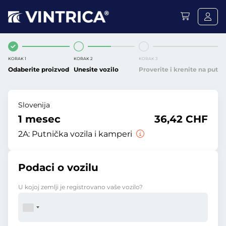
KORAK 1
KORAK 2
KORAK 3
Odaberite proizvod
Unesite vozilo
Proverite i krenite na put
Slovenija
1 mesec
36,42 CHF
2A:
Putnička vozila i kamperi
Podaci o vozilu
U kojoj zemlji je registrovano vaše vozilo?