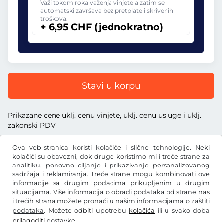
Važi tokom roka važenja vinjete a zatim se
automatski završava bez pretplate i skrivenih
troškova.
+ 6,95 CHF (jednokratno)
Stavi u korpu
Prikazane cene uklj. cenu vinjete, uklj. cenu usluge i uklj.
zakonski PDV
Ova veb-stranica koristi kolačiće i slične tehnologije. Neki
kolačići su obavezni, dok druge koristimo mi i treće strane za
analitiku, ponovno ciljanje i prikazivanje personalizovanog
sadržaja i reklamiranja. Treće strane mogu kombinovati ove
CHF
informacije sa drugim podacima prikupljenim u drugim
situacijama. Više informacija o obradi podataka od strane nas
i trećih strana možete pronaći u našim
informacijama o zaštiti
Facebook
Instagram
podataka
. Možete odbiti upotrebu
kolačića
ili u svako doba
prilagoditi
postavke.