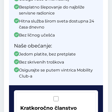
Besplatno šlepovanje do najbliže
servisne radionice
Hitna služba širom sveta dostupna 24
časa dnevno
Bez ličnog učešća
Naše obećanje:
Jedom platite, bez pretplate
Bez skrivenih troškova
Osigurajte se putem vintrica Mobility
Club-a
Kratkoročno članstvo