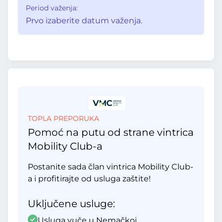
Period važenja:
Prvo izaberite datum važenja.
TOPLA PREPORUKA
Pomoć na putu od strane vintrica
Mobility Club-a
Postanite sada član vintrica Mobility Club-
a i profitirajte od usluga zaštite!
Uključene usluge:
Usluga vuče u Nemačkoj