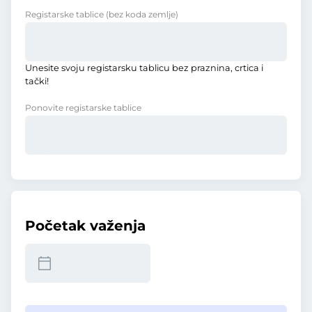
Registarske tablice
(bez koda zemlje)
Unesite svoju registarsku tablicu bez praznina, crtica i
tački!
Ponovite registarske tablice
Početak važenja