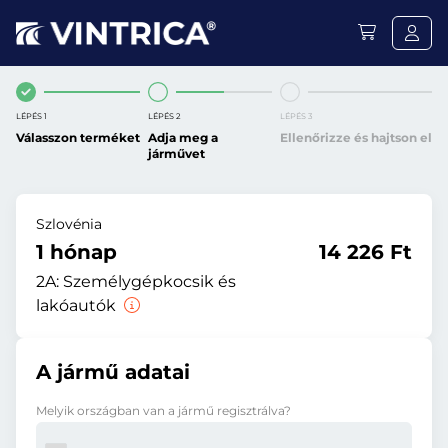
LÉPÉS 1
LÉPÉS 2
LÉPÉS 3
Válasszon terméket
Adja meg a
Ellenőrizze és hajtson el
járművet
Szlovénia
1 hónap
14 226 Ft
2A:
Személygépkocsik és
lakóautók
A jármű adatai
Melyik országban van a jármű regisztrálva?