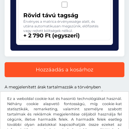
Rövid távú tagság
Érvényes a matrica érvényessége alatt, és
utána automatikusan megszűnik, előfizetés
vagy rejtett költségek nélkül.
+ 2 790 Ft (egyszeri)
Hozzáadás a kosárhoz
A megjelenített árak tartalmazzák a törvényben
meghatározott útdíjat, a szolgáltatás árát és az ÁFA-t.
Ez a weboldal cookie-kat és hasonló technológiákat használ.
Néhány cookie alapvető fontosságú, míg cookie-kat
statisztikák, remarketing, valamint személyre szabott
tartalmak és reklámok megjelenítése céljából használja fel
cégünk, illetve harmadik felek. A harmadik felek esetleg
Ft
HUF
további olyan adatokkal kapcsolhatják össze ezeket az