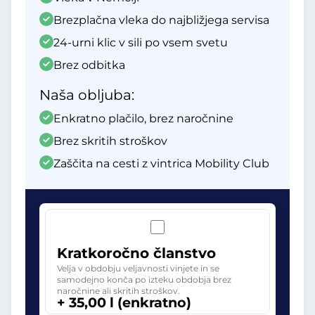
Brezplačna vleka do najbližjega servisa
24-urni klic v sili po vsem svetu
Brez odbitka
Naša obljuba:
Enkratno plačilo, brez naročnine
Brez skritih stroškov
Zaščita na cesti z vintrica Mobility Club
Kratkoročno članstvo
Velja v obdobju veljavnosti vinjete in se
samodejno konča po izteku obdobja brez
naročnine ali skritih stroškov.
+ 35,00 l (enkratno)