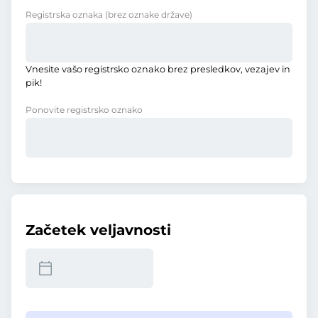
Registrska oznaka
(brez oznake države)
Vnesite vašo registrsko oznako brez presledkov, vezajev in
pik!
Ponovite registrsko oznako
Začetek veljavnosti