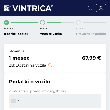
KORAK 1
KORAK 2
KORAK 3
Izberite izdelek
Vnesite vozilo
Preverite in pojdite
Slovenija
1 mesec
67,99 €
2B:
Dostavna vozila
Podatki o vozilu
V kateri državi je vaše vozilo registrirano?