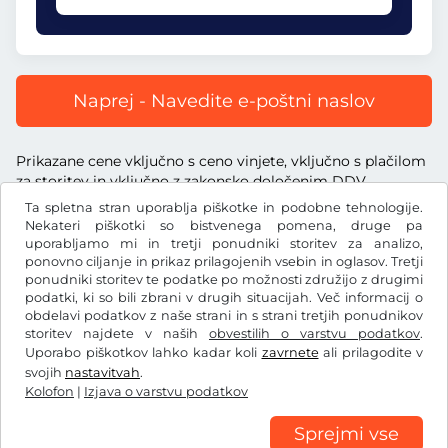
Naprej - Navedite e-poštni naslov
Prikazane cene vključno s ceno vinjete, vključno s plačilom
za storitev in vključno z zakonsko določenim DDV.
Ta spletna stran uporablja piškotke in podobne tehnologije.
Nekateri piškotki so bistvenega pomena, druge pa
uporabljamo mi in tretji ponudniki storitev za analizo,
ponovno ciljanje in prikaz prilagojenih vsebin in oglasov. Tretji
ponudniki storitev te podatke po možnosti združijo z drugimi
€
EUR
podatki, ki so bili zbrani v drugih situacijah. Več informacij o
obdelavi podatkov z naše strani in s strani tretjih ponudnikov
storitev najdete v naših
obvestilih o varstvu podatkov
.
Facebook
Instagram
Uporabo piškotkov lahko kadar koli
zavrnete
ali prilagodite v
svojih
nastavitvah
.
Splošni pogoji poslovanja/preklicna pravica
Kolofon
|
Izjava o varstvu podatkov
Izjava o varstvu podatkov
Nastavitve piškotkov
Kolofon
Sprejmi vse