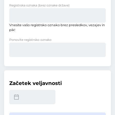
Registrska oznaka
(brez oznake države)
Vnesite vašo registrsko oznako brez presledkov, vezajev in
pik!
Ponovite registrsko oznako
Začetek veljavnosti