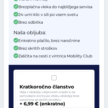
Brezplačna vleka do najbližjega servisa
24-urni klic v sili po vsem svetu
Brez odbitka
Naša obljuba:
Enkratno plačilo, brez naročnine
Brez skritih stroškov
Zaščita na cesti z vintrica Mobility Club
Kratkoročno članstvo
Velja v obdobju veljavnosti vinjete in se
samodejno konča po izteku obdobja brez
naročnine ali skritih stroškov.
+ 6,99 € (enkratno)