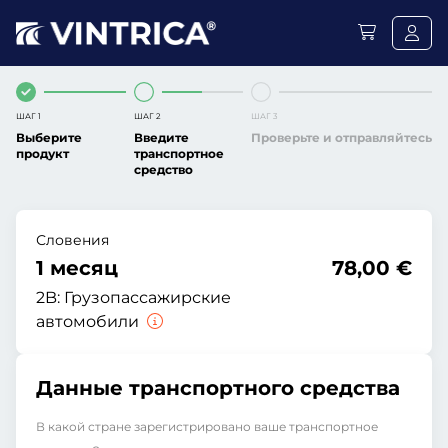
ШАГ 1
ШАГ 2
ШАГ 3
Выберите
Введите
Проверьте и отправляйтесь
продукт
транспортное
средство
Словения
1 месяц
78,00 €
2B:
Грузопассажирские
автомобили
Данные транспортного средства
В какой стране зарегистрировано ваше транспортное