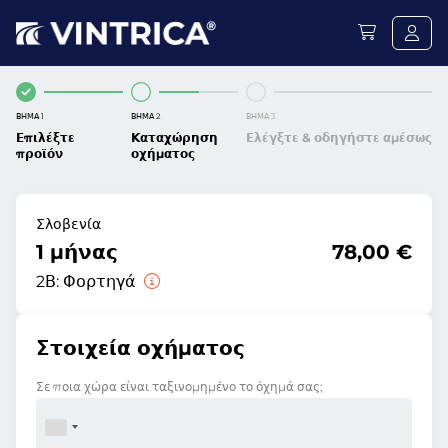
ΒΉΜΑ 1
ΒΉΜΑ 2
ΒΉΜΑ 3
Επιλέξτε
Καταχώρηση
Ελέγξτε & οδηγήστε αμέσως
προϊόν
οχήματος
Σλοβενία
1 μήνας
78,00 €
2Β:
Φορτηγά
Στοιχεία οχήματος
Σε ποια χώρα είναι ταξινομημένο το όχημά σας;