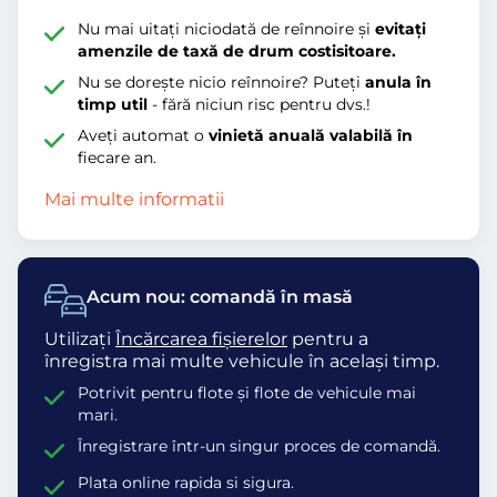
Nu mai uitați niciodată de reînnoire și
evitați
amenzile de taxă de drum costisitoare.
Nu se dorește nicio reînnoire? Puteți
anula în
timp util
- fără niciun risc pentru dvs.!
Aveți automat o
vinietă anuală valabilă în
fiecare an.
Mai multe informatii
Acum nou: comandă în masă
Utilizați
Încărcarea fișierelor
pentru a
înregistra mai multe vehicule în același timp.
Potrivit pentru flote și flote de vehicule mai
mari.
Înregistrare într-un singur proces de comandă.
Plata online rapida si sigura.