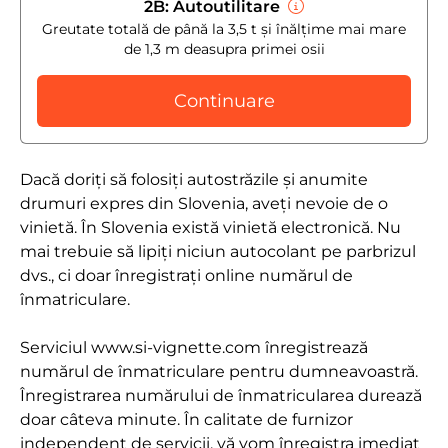
2B: Autoutilitare
Greutate totală de până la 3,5 t și înălțime mai mare
de 1,3 m deasupra primei osii
Continuare
Dacă doriți să folosiți autostrăzile și anumite
drumuri expres din Slovenia, aveți nevoie de o
vinietă. În Slovenia există vinietă electronică. Nu
mai trebuie să lipiți niciun autocolant pe parbrizul
dvs., ci doar înregistrați online numărul de
înmatriculare.
Serviciul www.si-vignette.com înregistrează
numărul de înmatriculare pentru dumneavoastră.
Înregistrarea numărului de înmatricularea durează
doar câteva minute. În calitate de furnizor
independent de servicii, vă vom înregistra imediat