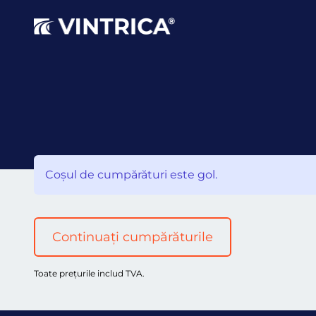
Coșul de cumpărături este gol.
Continuați cumpărăturile
Toate prețurile includ TVA.