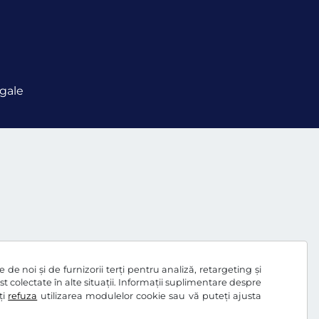
gale
de noi și de furnizorii terți pentru analiză, retargeting și
ost colectate în alte situații. Informații suplimentare despre
ți
refuza
utilizarea modulelor cookie sau vă puteți ajusta