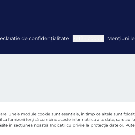
eclaraţie de confidențialitate
Setări cookie
Mențiuni le
re. Unele module cookie sunt esențiale, în timp ce altele sunt folosite 
l ca furnizorii terți să combine aceste informații cu alte date, care au f
 găsite în secțiunea noastră
Indicații cu privire la protecția datelor
. Pute