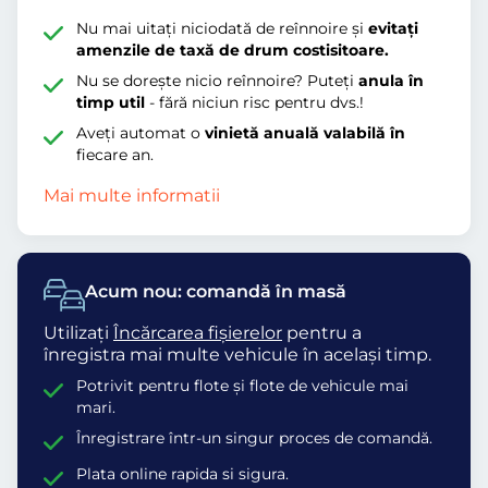
Nu mai uitați niciodată de reînnoire și
evitați
amenzile de taxă de drum costisitoare.
Nu se dorește nicio reînnoire? Puteți
anula în
timp util
- fără niciun risc pentru dvs.!
Aveți automat o
vinietă anuală valabilă în
fiecare an.
Mai multe informatii
Acum nou: comandă în masă
Utilizați
Încărcarea fișierelor
pentru a
înregistra mai multe vehicule în același timp.
Potrivit pentru flote și flote de vehicule mai
mari.
Înregistrare într-un singur proces de comandă.
Plata online rapida si sigura.