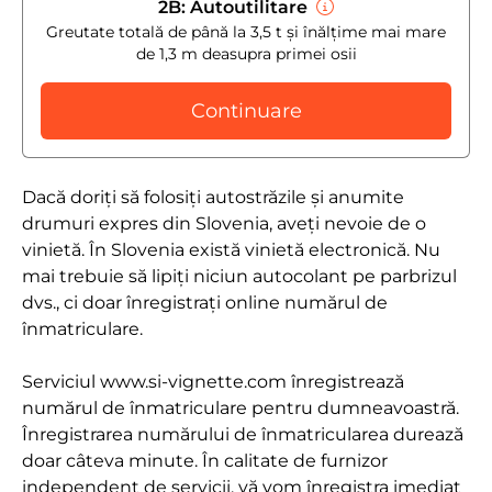
2B: Autoutilitare
Greutate totală de până la 3,5 t și înălțime mai mare
de 1,3 m deasupra primei osii
Continuare
Dacă doriți să folosiți autostrăzile și anumite
drumuri expres din Slovenia, aveți nevoie de o
vinietă. În Slovenia există vinietă electronică. Nu
mai trebuie să lipiți niciun autocolant pe parbrizul
dvs., ci doar înregistrați online numărul de
înmatriculare.
Serviciul www.si-vignette.com înregistrează
numărul de înmatriculare pentru dumneavoastră.
Înregistrarea numărului de înmatricularea durează
doar câteva minute. În calitate de furnizor
independent de servicii, vă vom înregistra imediat