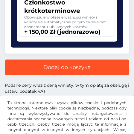
Członkostwo
krótkoterminowe
Obowiązuje w okresie ważności winiety i
kończy się automatycznie po tym okresie bez
abonamentu lub ukrytych kosztów.
+ 150,00 Zł (jednorazowo)
Dodaj do koszyka
Podane ceny wraz z ceną winiety, w tym opłatę za obsługę i
ustaw. podatek VAT
Ta strona internetowa używa plików cookie i podobnych
technologii. Niektóre pliki cookie są niezbędne, podczas gdy
inne są wykorzystywane do analizy, retargetowania i
dostarczania spersonalizowanych treści i reklam od nas i od
Zł
PLN
osób trzecich. Osoby trzecie mogą łączyć te informacje z
innymi danymi zebranymi w innych sytuacjach. Więcej