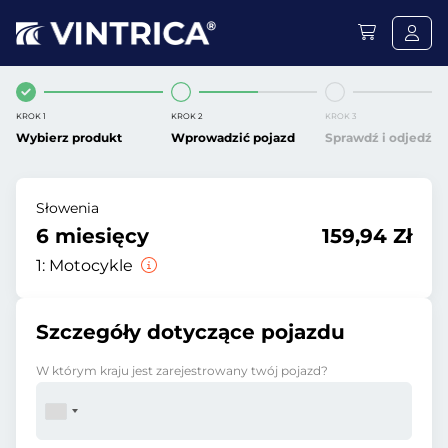
KROK 1
KROK 2
KROK 3
Wybierz produkt
Wprowadzić pojazd
Sprawdź i odjedź
Słowenia
6 miesięcy
159,94 Zł
1:
Motocykle
Szczegóły dotyczące pojazdu
W którym kraju jest zarejestrowany twój pojazd?