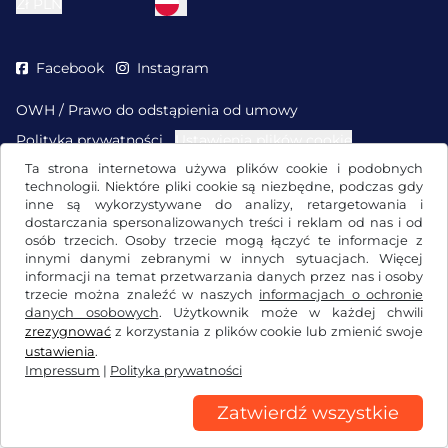
Zł
PLN
Facebook
Instagram
OWH / Prawo do odstąpienia od umowy
Polityka prywatności
Ustawienia plików cookie
Impressum
Ta strona internetowa używa plików cookie i podobnych
technologii. Niektóre pliki cookie są niezbędne, podczas gdy
inne są wykorzystywane do analizy, retargetowania i
dostarczania spersonalizowanych treści i reklam od nas i od
osób trzecich. Osoby trzecie mogą łączyć te informacje z
innymi danymi zebranymi w innych sytuacjach. Więcej
informacji na temat przetwarzania danych przez nas i osoby
trzecie można znaleźć w naszych
informacjach o ochronie
danych osobowych
. Użytkownik może w każdej chwili
zrezygnować
z korzystania z plików cookie lub zmienić swoje
ustawienia
.
Impressum
|
Polityka prywatności
Zatwierdź wszystkie