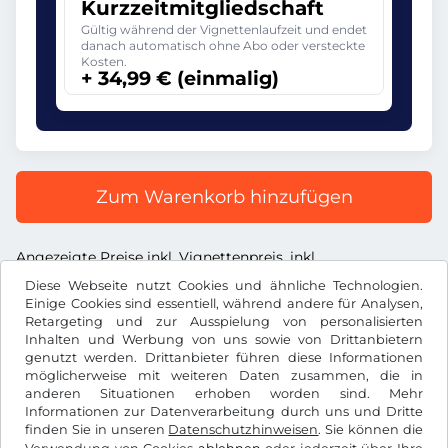
Kurzzeitmitgliedschaft
Gültig während der Vignettenlaufzeit und endet
danach automatisch ohne Abo oder versteckte
Kosten.
+ 34,99 € (einmalig)
Zum Warenkorb hinzufügen
Angezeigte Preise inkl. Vignettenpreis, inkl.
Dienstleistungsentgelt und inkl. der gesetzl. MwSt.
Diese Webseite nutzt Cookies und ähnliche Technologien.
Einige Cookies sind essentiell, während andere für Analysen,
Retargeting und zur Ausspielung von personalisierten
Inhalten und Werbung von uns sowie von Drittanbietern
genutzt werden. Drittanbieter führen diese Informationen
möglicherweise mit weiteren Daten zusammen, die in
€
EUR
anderen Situationen erhoben worden sind. Mehr
Informationen zur Datenverarbeitung durch uns und Dritte
finden Sie in unseren
Datenschutzhinweisen
. Sie können die
Facebook
Instagram