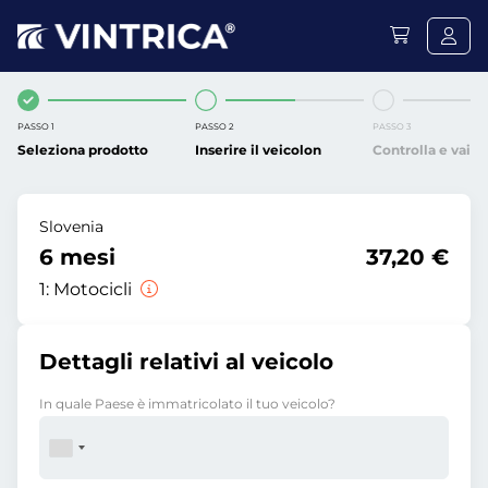
PASSO 1
PASSO 2
PASSO 3
Seleziona prodotto
Inserire il veicolon
Controlla e vai
Slovenia
6 mesi
37,20 €
1:
Motocicli
Dettagli relativi al veicolo
In quale Paese è immatricolato il tuo veicolo?