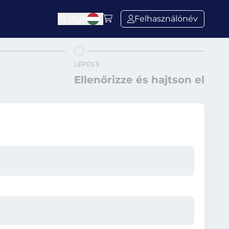
Ft
HUF
Felhasználónév
LÉPÉS 3
Ellenőrizze és hajtson el