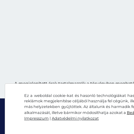
A megjelenített árak tartalmazzák a törvényben meghatároz
Ez a weboldal cookie-kat és hasonló technológiákat has
reklámok megjelenítése céljából használja fel cégünk, il
más helyzetekben gyűjtöttek. Az általunk és harmadik fe
alkalmazását, illetve bármikor módosíthatja azokat a
Beá
Impresszum
|
Adatvédelmi nyilatkozat
Facebook
Instagram