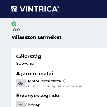
LÉPÉS 1
Válasszon terméket
Célország
Szlovénia
A jármű adatai
1:
Motorkerékpárok
50 cm-nél keskenyebb nyomvonal
Érvényességi idő
6 hónap