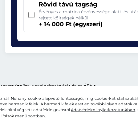
Rövid távú tagság
Érvényes a matrica érvényessége alatt, és ut
rejtett költségek nélkül.
+ 14 000 Ft (egyszeri)
ott útdíjat, a szolgáltatás árát és az ÁFA-t.
znál. Néhány cookie alapvető fontosságú, míg cookie-kat statisztiká
letve harmadik felek. A harmadik felek esetleg további olyan adatokk
lek által végzett adatfeldolgozásról
Adatvédelmi nyilatkozatunkban
t
llítások
menüpontban.