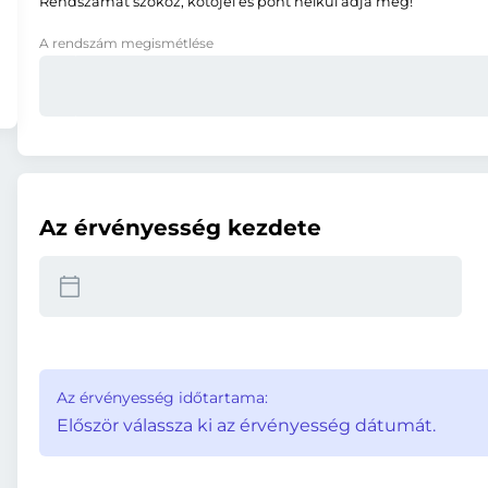
Rendszámát szóköz, kötőjel és pont nélkül adja meg!
A rendszám megismétlése
Az érvényesség kezdete
Az érvényesség időtartama:
Először válassza ki az érvényesség dátumát.