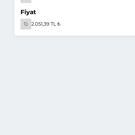
Fiyat
2.051,39 TL ₺