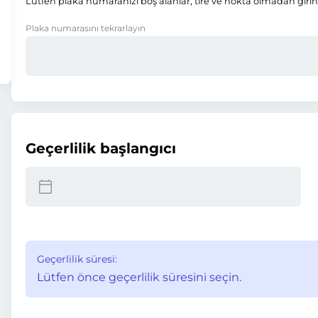
Lütfen plaka numaranızı boş alanlar, tire ve nokta olmadan girin
Plaka numarasını tekrarlayın
Geçerlilik başlangıcı
Geçerlilik süresi:
Lütfen önce geçerlilik süresini seçin.