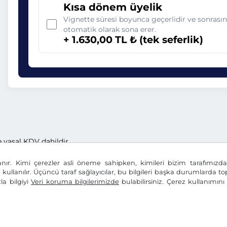
Kısa dönem üyelik
Vignette süresi boyunca geçerlidir ve sonrası
otomatik olarak sona erer.
+ 1.630,00 TL ₺ (tek seferlik)
e yasal KDV dahildir.
anır. Kimi çerezler asli öneme sahipken, kimileri bizim tarafımız
n kullanılır. Üçüncü taraf sağlayıcılar, bu bilgileri başka durumlarda top
la bilgiyi
Veri koruma bilgilerimizde
bulabilirsiniz. Çerez kullanımın