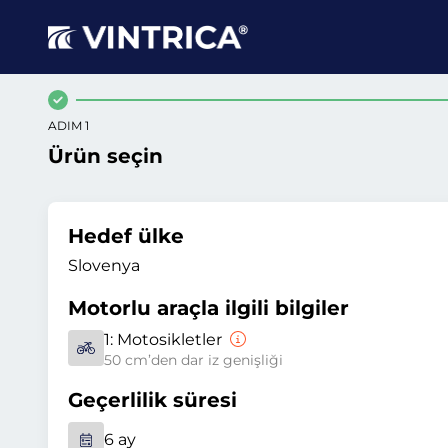
ADIM 1
Ürün seçin
Hedef ülke
Slovenya
Motorlu araçla ilgili bilgiler
1:
Motosikletler
50 cm’den dar iz genişliği
Geçerlilik süresi
6 ay