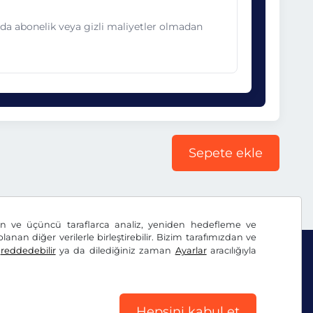
nda abonelik veya gizli maliyetler olmadan
Sepete ekle
dan ve üçüncü taraflarca analiz, yeniden hedefleme ve
lanan diğer verilerle birleştirebilir. Bizim tarafımızdan ve
ı
reddedebilir
ya da dilediğiniz zaman
Ayarlar
aracılığıyla
Hepsini kabul et