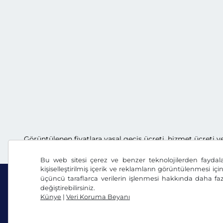
Görüntülenen fiyatlara yasal geçiş ücreti, hizmet ücreti v
Bu web sitesi çerez ve benzer teknolojilerden faydal
kişiselleştirilmiş içerik ve reklamların görüntülenmesi içi
üçüncü taraflarca verilerin işlenmesi hakkında daha faz
değiştirebilirsiniz.
Künye
|
Veri Koruma Beyanı
Facebook
Instagram