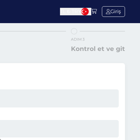
TL ₺
TRY
Giriş
ADIM 3
Kontrol et ve git