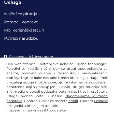
Usluga
Najčešća pitanja
Pomoć i kontakt
Moj korisnički račun
Potraži narudžbu
Facebook
Instagram
Ova web-stranica upotrebljava kolačiće i slične tehnologije.
Pojedini su kolačići nužni, dok se drugi upotrebljavaju za
analize, ponovno ciljanje i reprodukciju personaliziranih
sadržaja i oglasa kako nas tako i trećih pružatelja usluga. Treći
pružatelji usluga možda povezuju te informacije s dodatnim
podatcima koji su prikupljeni u okviru drugih situacija. Više
informacija o obradi podataka putem nas i trećih pružatelja
usluga pronaći ćete u našim
Napomenama o zaštiti
podataka
. Upotrebu kolačića možete
odbiti
ili putem
Postavki
prilagoditi u bilo kojem trenutku.
Impresum
|
Izjava o zaštiti podataka
OUP / Pravo na povlačenje
Izjava o zaštiti podataka