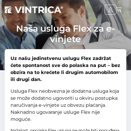
Naša usluga Flex za e-
vinjete
Uz našu jedinstvenu uslugu Flex zadržat
ćete spontanost sve do polaska na put – bez
obzira na to krećete li drugim automobilom
ili drugi dan.
Usluga Flex neobvezna je dodatna usluga koja
se može dodatno ugovoriti u okviru postupka
naručivanja e-vinjete uz obvezu plaćanja.
Naknadno ugovaranje usluge Flex nije
moguće.
Nažalost, opcijska Flex usluga ne može biti ponuđena