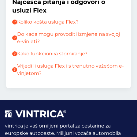
Najčešća pitanja i odgovori o
usluzi Flex
Koliko košta usluga Flex?
Do kada mogu provoditi izmjene na svojoj
e-vinjeti?
Kako funkcionira storniranje?
Vrijedi li usluga Flex i s trenutno važećom e-
vinjetom?
vintrica je vaš omiljeni portal za cestarine za
europske autoceste. Milijuni vozača automobila