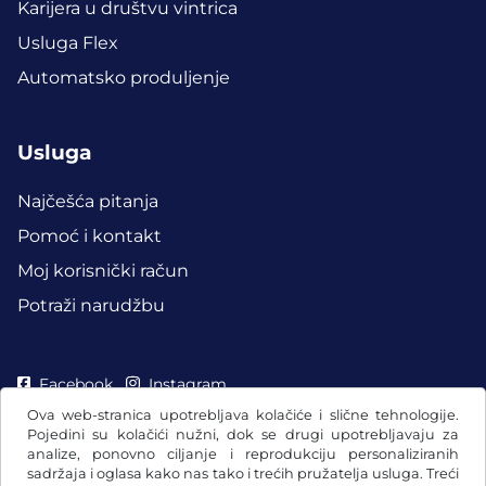
Karijera u društvu vintrica
Usluga Flex
Automatsko produljenje
Usluga
Najčešća pitanja
Pomoć i kontakt
Moj korisnički račun
Potraži narudžbu
Facebook
Instagram
Ova web-stranica upotrebljava kolačiće i slične tehnologije.
Pojedini su kolačići nužni, dok se drugi upotrebljavaju za
analize, ponovno ciljanje i reprodukciju personaliziranih
sadržaja i oglasa kako nas tako i trećih pružatelja usluga. Treći