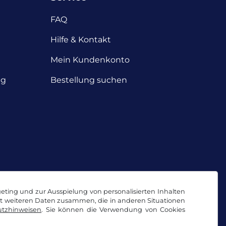
FAQ
Hilfe & Kontakt
Mein Kundenkonto
ng
Bestellung suchen
geting und zur Ausspielung von personalisierten Inhalten
it weiteren Daten zusammen, die in anderen Situationen
tzhinweisen
. Sie können die Verwendung von Cookies