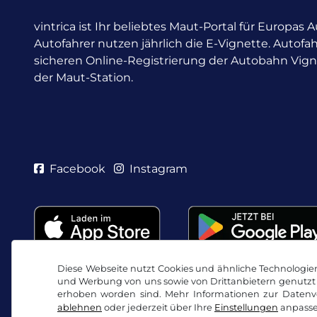
vintrica ist Ihr beliebtes Maut-Portal für Europas
Autofahrer nutzen jährlich die E-Vignette.
Autofah
sicheren Online-Registrierung der Autobahn Vig
der Maut-Station.
Facebook
Instagram
Diese Webseite nutzt Cookies und ähnliche Technologien.
und Werbung von uns sowie von Drittanbietern genutzt 
erhoben worden sind. Mehr Informationen zur Datenve
ablehnen
oder jederzeit über Ihre
Einstellungen
anpasse