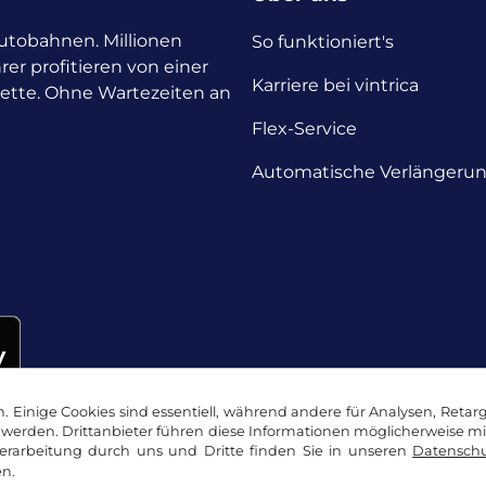
 Autobahnen. Millionen
So funktioniert's
rer profitieren von einer
Karriere bei vintrica
nette. Ohne Wartezeiten an
Flex-Service
Automatische Verlängeru
 Einige Cookies sind essentiell, während andere für Analysen, Retar
werden. Drittanbieter führen diese Informationen möglicherweise m
rarbeitung durch uns und Dritte finden Sie in unseren
Datenschu
n.