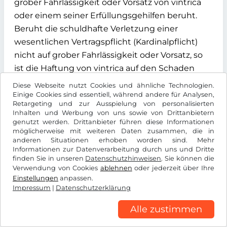
grober Fahrlässigkeit oder Vorsatz von vintrica
oder einem seiner Erfüllungsgehilfen beruht.
Beruht die schuldhafte Verletzung einer
wesentlichen Vertragspflicht (Kardinalpflicht)
nicht auf grober Fahrlässigkeit oder Vorsatz, so
ist die Haftung von vintrica auf den Schaden
begrenzt, der bei Vertragsschluss
Diese Webseite nutzt Cookies und ähnliche Technologien.
vernünftigerweise vorhersehbar war. Die
Einige Cookies sind essentiell, während andere für Analysen,
Retargeting und zur Ausspielung von personalisierten
Haftung für zugesicherte Eigenschaften, für die
Inhalten und Werbung von uns sowie von Drittanbietern
Verletzung von Leben, Körper und Gesundheit,
genutzt werden. Drittanbieter führen diese Informationen
möglicherweise mit weiteren Daten zusammen, die in
und aufgrund zwingender gesetzlicher
anderen Situationen erhoben worden sind. Mehr
Vorschriften bleibt unberührt.
Informationen zur Datenverarbeitung durch uns und Dritte
finden Sie in unseren
Datenschutzhinweisen
. Sie können die
Verwendung von Cookies
ablehnen
oder jederzeit über Ihre
Einstellungen
anpassen.
Impressum
|
Datenschutzerklärung
10. Widerrufsbelehrung
Alle zustimmen
10.1 Verbraucher haben bei Abschluss eines