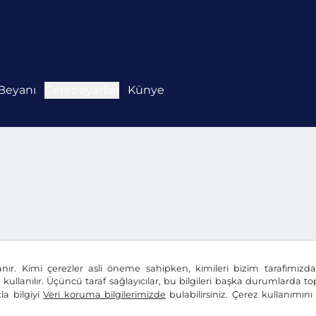
Beyanı
Çerez ayarları
Künye
anır. Kimi çerezler asli öneme sahipken, kimileri bizim tarafımız
n kullanılır. Üçüncü taraf sağlayıcılar, bu bilgileri başka durumlarda top
la bilgiyi
Veri koruma bilgilerimizde
bulabilirsiniz. Çerez kullanımın