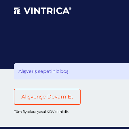
Alışveriş sepetiniz boş.
Alışverişe Devam Et
Tüm fiyatlara yasal KDV dahildir.