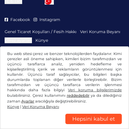
TL ₺
TRY
Facebook
Instagram
Genel Ticaret Koşulları / Fesih Hakkı
Veri Koruma Beyanı
Çerez ayarları
Künye
Bu web sitesi çerez ve benzer teknolojilerden faydalanır. Kimi
çerezler asli öneme sahipken, kimileri bizim tarafımızdan ve
üçüncü taraflarca analiz, yeniden hedefleme ve
kişiselleştirilmiş içerik ve reklamların görüntülenmesi için
kullanılır. Üçüncü taraf sağlayıcılar, bu bilgileri başka
durumlarda toplanan diğer verilerle birleştirebilir. Bizim
tarafımızdan ve üçüncü taraflarca verilerin işlenmesi
hakkında daha fazla bilgiyi
Veri koruma bilgilerimizde
bulabilirsiniz. Çerez kullanımını
reddedebilir
ya da dilediğiniz
zaman
Ayarlar
aracılığıyla değiştirebilirsiniz.
Künye
|
Veri Koruma Beyanı
Hepsini kabul et