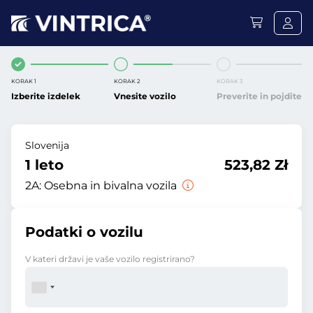
KORAK 1
KORAK 2
KORAK 3
Izberite izdelek
Vnesite vozilo
Preverite in pojdite
Slovenija
1 leto
523,82 Zł
2A:
Osebna in bivalna vozila
Podatki o vozilu
V kateri državi je vaše vozilo registrirano?