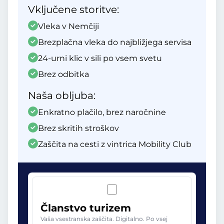
Vključene storitve:
Vleka v Nemčiji
Brezplačna vleka do najbližjega servisa
24-urni klic v sili po vsem svetu
Brez odbitka
Naša obljuba:
Enkratno plačilo, brez naročnine
Brez skritih stroškov
Zaščita na cesti z vintrica Mobility Club
Članstvo turizem
Vaša vsestranska zaščita. Digitalno. Po vsej