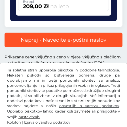
Evropi
209,00 Zł
na leto
Naprej - Navedite e-poštni naslov
Prikazane cene vključno s ceno vinjete, vključno s plačilom
za storitev in vključno z zakonsko določenim DDV.
Ta spletna stran uporablja piškotke in podobne tehnologije.
Nekateri piškotki so bistvenega pomena, druge pa
uporabljamo mi in tretji ponudniki storitev za analizo,
ponovno ciljanje in prikaz prilagojenih vsebin in oglasov. Tretji
ponudniki storitev te podatke po možnosti združijo z drugimi
Zł
PLN
podatki, ki so bili zbrani v drugih situacijah. Več informacij o
obdelavi podatkov z naše strani in s strani tretjih ponudnikov
storitev najdete v naših
obvestilih o varstvu podatkov
.
Facebook
Instagram
Uporabo piškotkov lahko kadar koli
zavrnete
ali prilagodite v
svojih
nastavitvah
.
Splošni pogoji poslovanja/preklicna pravica
Kolofon
|
Izjava o varstvu podatkov