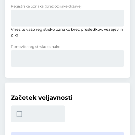
Registrska oznaka
(brez oznake države)
Vnesite vašo registrsko oznako brez presledkov, vezajev in
pik!
Ponovite registrsko oznako
Začetek veljavnosti