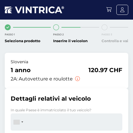
PASSO 1
PASSO 2
PASSO 3
Seleziona prodotto
Inserire il veicolon
Controlla e vai
Slovenia
1 anno
120.97 CHF
2A:
Autovetture e roulotte
Dettagli relativi al veicolo
In quale Paese è immatricolato il tuo veicolo?