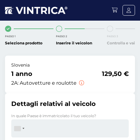
PASSO 1
PASSO 2
PASSO 3
Seleziona prodotto
Inserire il veicolon
Controlla e vai
Slovenia
1 anno
129,50 €
2A:
Autovetture e roulotte
Dettagli relativi al veicolo
In quale Paese è immatricolato il tuo veicolo?