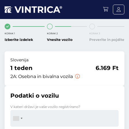
KORAK 1
KORAK 2
KORAK 3
Izberite izdelek
Vnesite vozilo
Preverite in pojdite
Slovenija
1 teden
6.169 Ft
2A:
Osebna in bivalna vozila
Podatki o vozilu
V kateri državi je vaše vozilo registrirano?