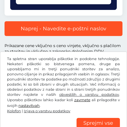
Naprej - Navedite e-poštni naslov
Prikazane cene vključno s ceno vinjete, vključno s plačilom
za storitev in vključno z zakonsko določenim DDV.
Ta spletna stran uporablja piškotke in podobne tehnologije.
Nekateri piškotki so bistvenega pomena, druge pa
uporabljamo mi in tretji ponudniki storitev za analizo,
ponovno ciljanje in prikaz prilagojenih vsebin in oglasov. Tretji
ponudniki storitev te podatke po možnosti združijo z drugimi
Ft
HUF
podatki, ki so bili zbrani v drugih situacijah. Več informacij o
obdelavi podatkov z naše strani in s strani tretjih ponudnikov
storitev najdete v naših
obvestilih o varstvu podatkov
.
Facebook
Instagram
Uporabo piškotkov lahko kadar koli
zavrnete
ali prilagodite v
svojih
nastavitvah
.
Splošni pogoji poslovanja/preklicna pravica
Kolofon
|
Izjava o varstvu podatkov
Izjava o varstvu podatkov
Nastavitve piškotkov
Kolofon
Sprejmi vse