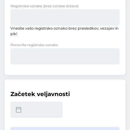
Registrska oznaka
(brez oznake države)
Vnesite vašo registrsko oznako brez presledkov, vezajev in
pik!
Ponovite registrsko oznako
Začetek veljavnosti