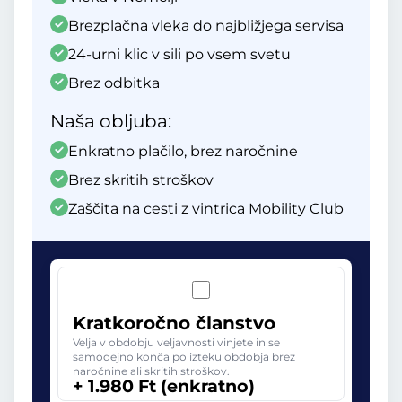
Brezplačna vleka do najbližjega servisa
24-urni klic v sili po vsem svetu
Brez odbitka
Naša obljuba:
Enkratno plačilo, brez naročnine
Brez skritih stroškov
Zaščita na cesti z vintrica Mobility Club
Kratkoročno članstvo
Velja v obdobju veljavnosti vinjete in se
samodejno konča po izteku obdobja brez
naročnine ali skritih stroškov.
+ 1.980 Ft (enkratno)