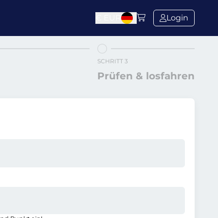
€
EUR
Login
SCHRITT 3
Prüfen & losfahren