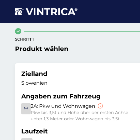
SCHRITT 1
Produkt wählen
Zielland
Slowenien
Angaben zum Fahrzeug
2A:
Pkw und Wohnwagen
Pkw bis 3,5t und Höhe über der ersten Achse
unter 1,3 Meter oder Wohnwagen bis 3,5t
Laufzeit