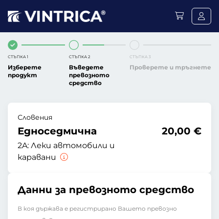
СТЪПКА 1
СТЪПКА 2
СТЪПКА 3
Изберете
Въведете
Проверете и тръгнете
продукт
превозното
средство
Словения
Едноседмична
20,00 €
2A:
Леки автомобили и
каравани
Данни за превозното средство
В коя държава е регистрирано Вашето превозно