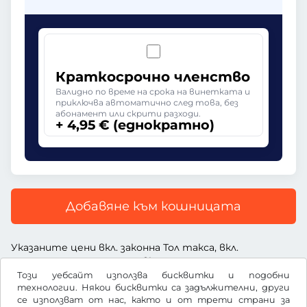
Краткосрочно членство
Валидно по време на срока на винетката и
приключва автоматично след това, без
абонамент или скрити разходи.
+ 4,95 € (еднократно)
Добавяне към кошницата
Указаните цени вкл. законна Тол такса, вкл.
заплащане за услугата и вкл. ДДС
Този уебсайт използва бисквитки и подобни
технологии. Някои бисквитки са задължителни, други
се използват от нас, както и от трети страни за