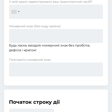
У якій країні зареєстровано ваш транспортний засіб?
Номерний знак
(без коду країни)
Будь ласка, вводьте номерний знак без пробілів,
дефісів і крапок!
Повторити номерний знак
Початок строку дії