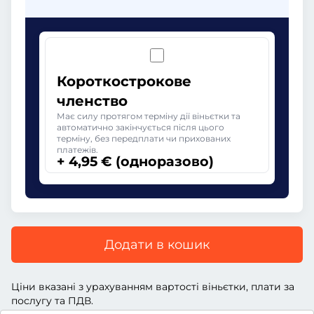
Короткострокове
членство
Має силу протягом терміну дії віньєтки та
автоматично закінчується після цього
терміну, без передплати чи прихованих
платежів.
+ 4,95 € (одноразово)
Додати в кошик
Ціни вказані з урахуванням вартості віньєтки, плати за
послугу та ПДВ.