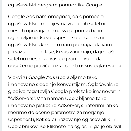
oglaševalski program ponudnika Google.
Google Ads nam omogoča, da s pomočjo
oglaševalskih medijev na zunanjih spletnih
mestih opozarjamo na svoje ponudbe in
ugotavljamo, kako uspešni so posamezni
oglaševalski ukrepi. To nam pomaga, da vam
prikazujemo oglase, ki vas zanimajo, da je naše
spletno mesto za vas bolj zanimivo in da
dosežemo pravičen izračun stroškov oglaševanja.
V okviru Google Ads uporabljamo tako
imenovano sledenje konverzijam. Oglaševalsko
gradivo zagotavlja Google prek tako imenovanih
"AdServers". V ta namen uporabljamo tako
imenovane piškotke AdServer, s katerimi lahko
merimo določene parametre za merjenje
uspešnosti, kot so prikazovanje oglasov ali kliki
uporabnikov. Ko kliknete na oglas, ki ga je objavil