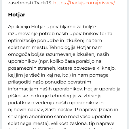
zasebnosti TrackJS:
https://trackjs.com/privacy/
.
Hotjar
Aplikacijo Hotjar uporabljamo za boljše
razumevanje potreb naših uporabnikov ter za
optimizacijo ponudbe in izkušenj na tem
spletnem mestu. Tehnologija Hotjar nam
omogoča boljše razumevanje izkušenj naših
uporabnikov (npr. koliko časa porabijo na
posameznih straneh, katere povezave kliknejo,
kaj jim je všeč in kaj ne, itd.) in nam pomaga
prilagoditi našo ponudbo povratnim
informacijam naših uporabnikov. Hotjar uporablja
piškotke in druge tehnologije za zbiranje
podatkov o vedenju naših uporabnikov in
njihovih naprav, zlasti naslov IP naprave (zbran in
shranjen anonimno samo med vašo uporabo
spletnega mesta), velikost zaslona, tip naprave