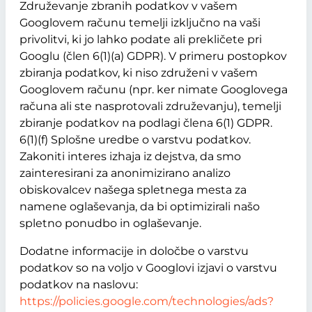
Združevanje zbranih podatkov v vašem
Googlovem računu temelji izključno na vaši
privolitvi, ki jo lahko podate ali prekličete pri
Googlu (člen 6(1)(a) GDPR). V primeru postopkov
zbiranja podatkov, ki niso združeni v vašem
Googlovem računu (npr. ker nimate Googlovega
računa ali ste nasprotovali združevanju), temelji
zbiranje podatkov na podlagi člena 6(1) GDPR.
6(1)(f) Splošne uredbe o varstvu podatkov.
Zakoniti interes izhaja iz dejstva, da smo
zainteresirani za anonimizirano analizo
obiskovalcev našega spletnega mesta za
namene oglaševanja, da bi optimizirali našo
spletno ponudbo in oglaševanje.
Dodatne informacije in določbe o varstvu
podatkov so na voljo v Googlovi izjavi o varstvu
podatkov na naslovu:
https://policies.google.com/technologies/ads?