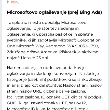
hl=en
.
Microsoftovo oglaševanje (prej Bing Ads)
To spletno mesto uporablja Microsoftovo
oglaševanje. To je storitev sledenja in
oglaševanja, ki uporablja piškotke in spletne
svetilnike, ki jih zagotavlja Microsoft Corporation,
One Microsoft Way, Redmond, WA 98052-6399,
Združene države Amerike. Piškotek je aktiviran
največ 1 leto in 25 dni.
Namen zbiranja in obdelave podatkov je
oglaševanje in sledenje konverzijam. Naslednje
kategorije (osebnih) podatkov, ki se lahko zbirajo
in analizirajo kot del storitve: Naslov strani, naslov
strani, naslov URL, globina barve zaslona,
ločljivost zaslona, ID oznaka UET, digitalni podpis,
GUID, ki ga ustvari oznaka UET, naslov IP,
Microsoftov ID klika, Microsoftov piškotek,