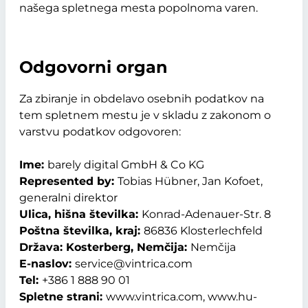
našega spletnega mesta popolnoma varen.
Odgovorni organ
Za zbiranje in obdelavo osebnih podatkov na
tem spletnem mestu je v skladu z zakonom o
varstvu podatkov odgovoren:
Ime:
barely digital GmbH & Co KG
Represented by:
Tobias Hübner, Jan Kofoet,
generalni direktor
Ulica, hišna številka:
Konrad-Adenauer-Str. 8
Poštna številka, kraj:
86836 Klosterlechfeld
Država: Kosterberg, Nemčija:
Nemčija
E-naslov:
service@vintrica.com
Tel:
+386 1 888 90 01
Spletne strani:
www.vintrica.com, www.hu-