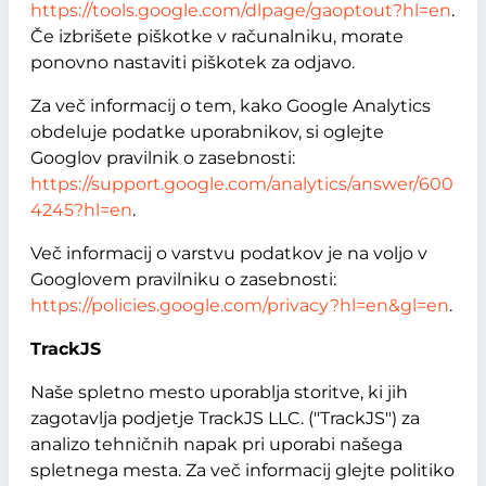
https://tools.google.com/dlpage/gaoptout?hl=en
.
Če izbrišete piškotke v računalniku, morate
ponovno nastaviti piškotek za odjavo.
Za več informacij o tem, kako Google Analytics
obdeluje podatke uporabnikov, si oglejte
Googlov pravilnik o zasebnosti:
https://support.google.com/analytics/answer/600
4245?hl=en
.
Več informacij o varstvu podatkov je na voljo v
Googlovem pravilniku o zasebnosti:
https://policies.google.com/privacy?hl=en&gl=en
.
TrackJS
Naše spletno mesto uporablja storitve, ki jih
zagotavlja podjetje TrackJS LLC. ("TrackJS") za
analizo tehničnih napak pri uporabi našega
spletnega mesta. Za več informacij glejte politiko