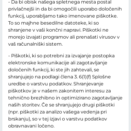
- Da bi obisk našega spletnega mesta postal
privlačnejši in da bi omogočili uporabo določenih
funkcij, uporabljamo tako imenovane piškotke.
To so majhne besedilne datoteke, ki so
shranjene v vaši končni napravi. Piškotki ne
morejo izvajati programov ali prenašati virusov v
vaš računalniški sistem.
- Piškotki, ki so potrebni za izvajanje postopka
elektronske komunikacije ali zagotavljanje
določenih funkcij, ki ste jih zahtevali, se
shranjujejo na podlagi člena 3. 6(1)(f) Splošne
uredbe o varstvu podatkov. Shranjevanje
piškotkov je v našem zakonitem interesu za
tehnično brezhibno in optimizirano zagotavljanje
naših storitev. Če se shranjujejo drugi piškotki
(npr. piškotki za analizo vašega vedenja pri
brskanju), so v tej izjavi o varstvu podatkov
obravnavani ločeno.