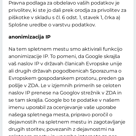
Pravna podlaga za obdelavo vaših podatkov je
privolitev, ki ste jo dali prek orodja za privolitev za
piškotke v skladu s čl. 6 odst. 1, stavek 1, črka a)
Splošne uredbe o varstvu podatkov.
anonimizacija IP
Na tem spletnem mestu smo aktivirali funkcijo
anonimizacije IP. To pomeni, da Google skrajša
vaš naslov IP v državah članicah Evropske unije
ali drugih državah pogodbenicah Sporazuma o
Evropskem gospodarskem prostoru, preden ga
pošlje v ZDA. Le v izjemnih primerih se celoten
naslov IP prenese na Googlov strežnik v ZDA in
se tam skrajša. Google bo te podatke v našem
imenu uporabil za ocenjevanje vaše uporabe
našega spletnega mesta, pripravo poročil o
dejavnostih na spletnem mestu in zagotavljanje
drugih storitev, povezanih z dejavnostmi na