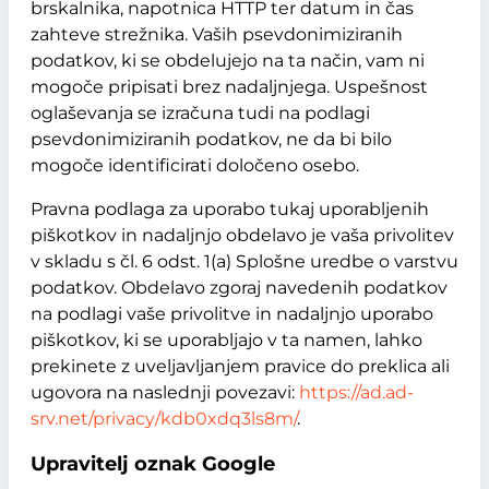
brskalnika, napotnica HTTP ter datum in čas
zahteve strežnika. Vaših psevdonimiziranih
podatkov, ki se obdelujejo na ta način, vam ni
mogoče pripisati brez nadaljnjega. Uspešnost
oglaševanja se izračuna tudi na podlagi
psevdonimiziranih podatkov, ne da bi bilo
mogoče identificirati določeno osebo.
Pravna podlaga za uporabo tukaj uporabljenih
piškotkov in nadaljnjo obdelavo je vaša privolitev
v skladu s čl. 6 odst. 1(a) Splošne uredbe o varstvu
podatkov. Obdelavo zgoraj navedenih podatkov
na podlagi vaše privolitve in nadaljnjo uporabo
piškotkov, ki se uporabljajo v ta namen, lahko
prekinete z uveljavljanjem pravice do preklica ali
ugovora na naslednji povezavi:
https://ad.ad-
srv.net/privacy/kdb0xdq3ls8m/
.
Upravitelj oznak Google