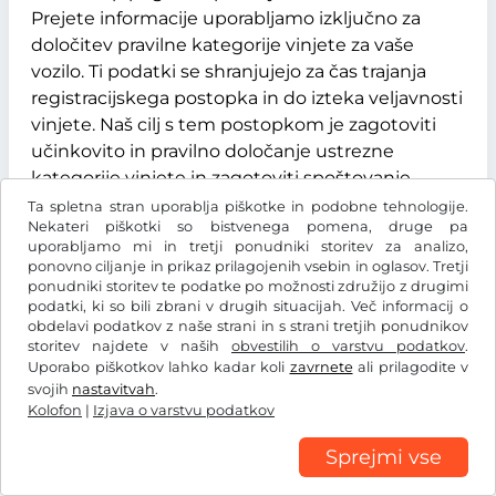
Prejete informacije uporabljamo izključno za
določitev pravilne kategorije vinjete za vaše
vozilo. Ti podatki se shranjujejo za čas trajanja
registracijskega postopka in do izteka veljavnosti
vinjete. Naš cilj s tem postopkom je zagotoviti
učinkovito in pravilno določanje ustrezne
kategorije vinjete in zagotoviti spoštovanje
zakonskih določb. Več informacij lahko dobite na:
Ta spletna stran uporablja piškotke in podobne tehnologije.
Nekateri piškotki so bistvenega pomena, druge pa
https://edalnice.cz/en/gdpr-and-personal-
uporabljamo mi in tretji ponudniki storitev za analizo,
data/index.html
.
ponovno ciljanje in prikaz prilagojenih vsebin in oglasov. Tretji
ponudniki storitev te podatke po možnosti združijo z drugimi
podatki, ki so bili zbrani v drugih situacijah. Več informacij o
obdelavi podatkov z naše strani in s strani tretjih ponudnikov
Kontaktni obrazec
storitev najdete v naših
obvestilih o varstvu podatkov
.
Uporabo piškotkov lahko kadar koli
zavrnete
ali prilagodite v
svojih
nastavitvah
.
Če nas kontaktirate po elektronski pošti ali prek
Kolofon
|
Izjava o varstvu podatkov
kontaktnega obrazca, bodo posredovani podatki,
Sprejmi vse
vključno z vašimi kontaktnimi podatki, shranjeni,
da bi lahko obdelali vaše povpraševanje ali bili na