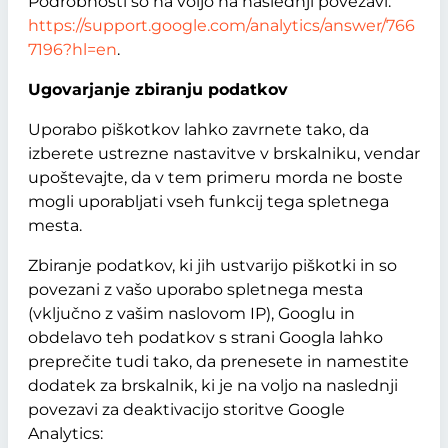
Podrobnosti so na voljo na naslednji povezavi:
https://support.google.com/analytics/answer/766
7196?hl=en
.
Ugovarjanje zbiranju podatkov
Uporabo piškotkov lahko zavrnete tako, da
izberete ustrezne nastavitve v brskalniku, vendar
upoštevajte, da v tem primeru morda ne boste
mogli uporabljati vseh funkcij tega spletnega
mesta.
Zbiranje podatkov, ki jih ustvarijo piškotki in so
povezani z vašo uporabo spletnega mesta
(vključno z vašim naslovom IP), Googlu in
obdelavo teh podatkov s strani Googla lahko
preprečite tudi tako, da prenesete in namestite
dodatek za brskalnik, ki je na voljo na naslednji
povezavi za deaktivacijo storitve Google
Analytics: