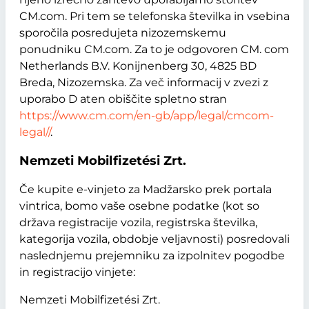
CM.com. Pri tem se telefonska številka in vsebina
sporočila posredujeta nizozemskemu
ponudniku CM.com. Za to je odgovoren CM. com
Netherlands B.V. Konijnenberg 30, 4825 BD
Breda, Nizozemska. Za več informacij v zvezi z
uporabo D aten obiščite spletno stran
https://www.cm.com/en-gb/app/legal/cmcom-
legal//
.
Nemzeti Mobilfizetési Zrt.
Če kupite e-vinjeto za Madžarsko prek portala
vintrica, bomo vaše osebne podatke (kot so
država registracije vozila, registrska številka,
kategorija vozila, obdobje veljavnosti) posredovali
naslednjemu prejemniku za izpolnitev pogodbe
in registracijo vinjete:
Nemzeti Mobilfizetési Zrt.