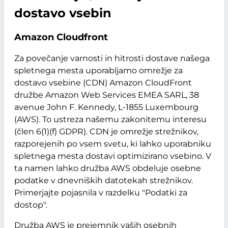
dostavo vsebin
Amazon Cloudfront
Za povečanje varnosti in hitrosti dostave našega
spletnega mesta uporabljamo omrežje za
dostavo vsebine (CDN) Amazon CloudFront
družbe Amazon Web Services EMEA SARL, 38
avenue John F. Kennedy, L-1855 Luxembourg
(AWS). To ustreza našemu zakonitemu interesu
(člen 6(1)(f) GDPR). CDN je omrežje strežnikov,
razporejenih po vsem svetu, ki lahko uporabniku
spletnega mesta dostavi optimizirano vsebino. V
ta namen lahko družba AWS obdeluje osebne
podatke v dnevniških datotekah strežnikov.
Primerjajte pojasnila v razdelku "Podatki za
dostop".
Družba AWS je prejemnik vaših osebnih