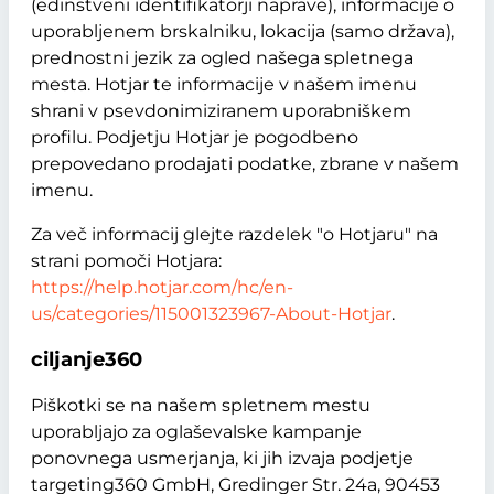
(edinstveni identifikatorji naprave), informacije o
uporabljenem brskalniku, lokacija (samo država),
prednostni jezik za ogled našega spletnega
mesta. Hotjar te informacije v našem imenu
shrani v psevdonimiziranem uporabniškem
profilu. Podjetju Hotjar je pogodbeno
prepovedano prodajati podatke, zbrane v našem
imenu.
Za več informacij glejte razdelek "o Hotjaru" na
strani pomoči Hotjara:
https://help.hotjar.com/hc/en-
us/categories/115001323967-About-Hotjar
.
ciljanje360
Piškotki se na našem spletnem mestu
uporabljajo za oglaševalske kampanje
ponovnega usmerjanja, ki jih izvaja podjetje
targeting360 GmbH, Gredinger Str. 24a, 90453