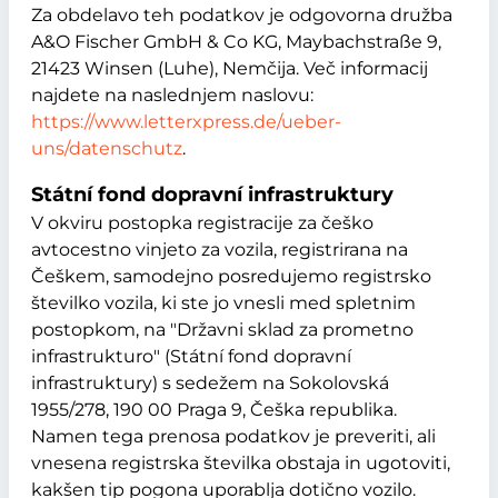
Za obdelavo teh podatkov je odgovorna družba
A&O Fischer GmbH & Co KG, Maybachstraße 9,
21423 Winsen (Luhe), Nemčija.
Več informacij
najdete na naslednjem naslovu:
https://www.letterxpress.de/ueber-
uns/datenschutz
.
Státní fond dopravní infrastruktury
V okviru postopka registracije za češko
avtocestno vinjeto za vozila, registrirana na
Češkem, samodejno posredujemo registrsko
številko vozila, ki ste jo vnesli med spletnim
postopkom, na "Državni sklad za prometno
infrastrukturo" (Státní fond dopravní
infrastruktury) s sedežem na Sokolovská
1955/278, 190 00 Praga 9, Češka republika.
Namen tega prenosa podatkov je preveriti, ali
vnesena registrska številka obstaja in ugotoviti,
kakšen tip pogona uporablja dotično vozilo.