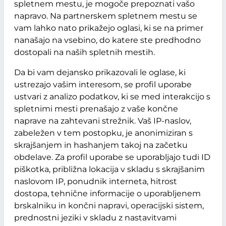
spletnem mestu, je mogoče prepoznati vašo
napravo. Na partnerskem spletnem mestu se
vam lahko nato prikažejo oglasi, ki se na primer
nanašajo na vsebino, do katere ste predhodno
dostopali na naših spletnih mestih.
Da bi vam dejansko prikazovali le oglase, ki
ustrezajo vašim interesom, se profil uporabe
ustvari z analizo podatkov, ki se med interakcijo s
spletnimi mesti prenašajo z vaše končne
naprave na zahtevani strežnik. Vaš IP-naslov,
zabeležen v tem postopku, je anonimiziran s
skrajšanjem in hashanjem takoj na začetku
obdelave. Za profil uporabe se uporabljajo tudi ID
piškotka, približna lokacija v skladu s skrajšanim
naslovom IP, ponudnik interneta, hitrost
dostopa, tehnične informacije o uporabljenem
brskalniku in končni napravi, operacijski sistem,
prednostni jeziki v skladu z nastavitvami