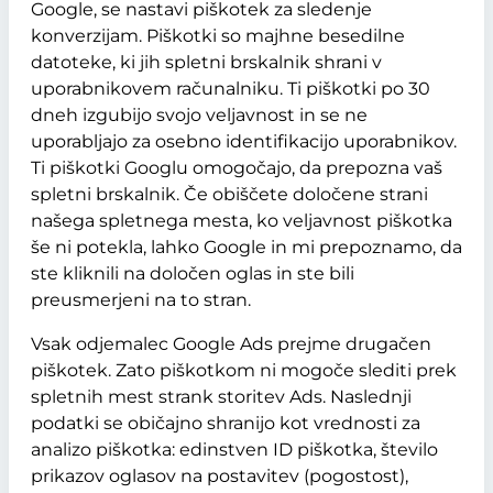
Google, se nastavi piškotek za sledenje
konverzijam. Piškotki so majhne besedilne
datoteke, ki jih spletni brskalnik shrani v
uporabnikovem računalniku. Ti piškotki po 30
dneh izgubijo svojo veljavnost in se ne
uporabljajo za osebno identifikacijo uporabnikov.
Ti piškotki Googlu omogočajo, da prepozna vaš
spletni brskalnik. Če obiščete določene strani
našega spletnega mesta, ko veljavnost piškotka
še ni potekla, lahko Google in mi prepoznamo, da
ste kliknili na določen oglas in ste bili
preusmerjeni na to stran.
Vsak odjemalec Google Ads prejme drugačen
piškotek. Zato piškotkom ni mogoče slediti prek
spletnih mest strank storitev Ads. Naslednji
podatki se običajno shranijo kot vrednosti za
analizo piškotka: edinstven ID piškotka, število
prikazov oglasov na postavitev (pogostost),