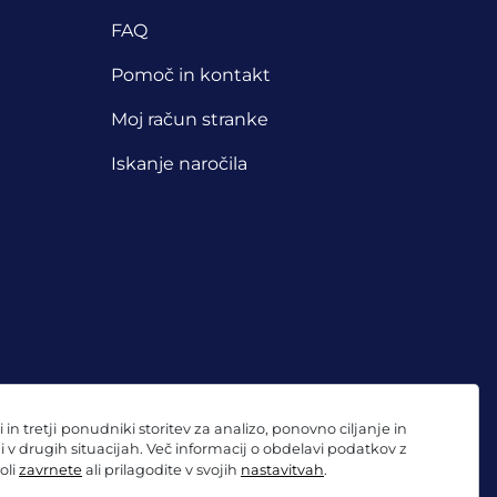
FAQ
Pomoč in kontakt
Moj račun stranke
Iskanje naročila
 tretji ponudniki storitev za analizo, ponovno ciljanje in
ni v drugih situacijah. Več informacij o obdelavi podatkov z
oli
zavrnete
ali prilagodite v svojih
nastavitvah
.