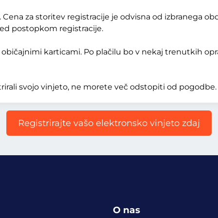
Cena za storitev registracije je odvisna od izbranega obdo
 med postopkom registracije.
običajnimi karticami. Po plačilu bo v nekaj trenutkih opra
rirali svojo vinjeto, ne morete več odstopiti od pogodbe.
Registrirajte vašo elektronsko vinjeto zdaj
O nas