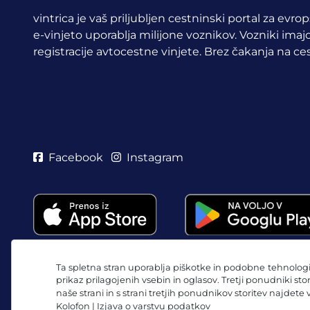
vintrica je vaš priljubljen cestninski portal za evr
e-vinjeto uporablja milijone voznikov.
Vozniki imajo
registracije avtocestne vinjete. Brez čakanja na ces
Facebook
Instagram
Ta spletna stran uporablja piškotke in podobne tehnologij
prikaz prilagojenih vsebin in oglasov. Tretji ponudniki sto
naše strani in s strani tretjih ponudnikov storitev najdete
Kolofon
|
Izjava o varstvu podatkov