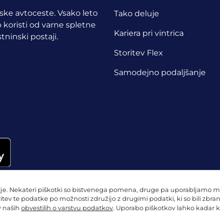
opske avtoceste. Vsako leto
Tako deluje
 koristi od varne spletne
Kariera pri vintrica
tninski postaji.
Storitev Flex
Samodejno podaljšanje
e. Nekateri piškotki so bistvenega pomena, druge pa uporabljamo mi in
ritev te podatke po možnosti združijo z drugimi podatki, ki so bili zbra
 v naših
obvestilih o varstvu podatkov
. Uporabo piškotkov lahko kadar k