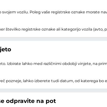
svojem vozilu. Poleg vaše registrske oznake morate naves
 številko registrske oznake ali kategorijo vozila (avto, pri
jeto
o. Izbirate lahko med različnimi obdobji vinjete, na primer
več pozneje, lahko izberete tudi datum, od katerega bo e-
se odpravite na pot