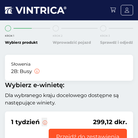
KROK 1
KROK 2
KROK 3
Wybierz produkt
Wprowadzić pojazd
Sprawdź i odjedź
Słowenia
2B:
Busy
Wybierz e-winietę:
Dla wybranego kraju docelowego dostępne są
następujące winiety.
1 tydzień
299,12 dkr.
Przejdź do zestawienia