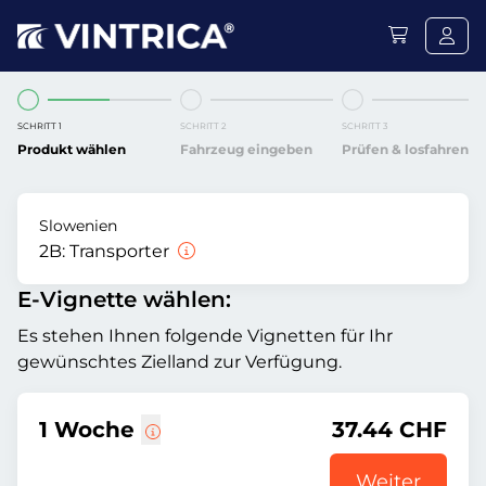
SCHRITT 1
SCHRITT 2
SCHRITT 3
Produkt wählen
Fahrzeug eingeben
Prüfen & losfahren
Slowenien
2B:
Transporter
E-Vignette wählen:
Es stehen Ihnen folgende Vignetten für Ihr
gewünschtes Zielland zur Verfügung.
1 Woche
37.44 CHF
Weiter