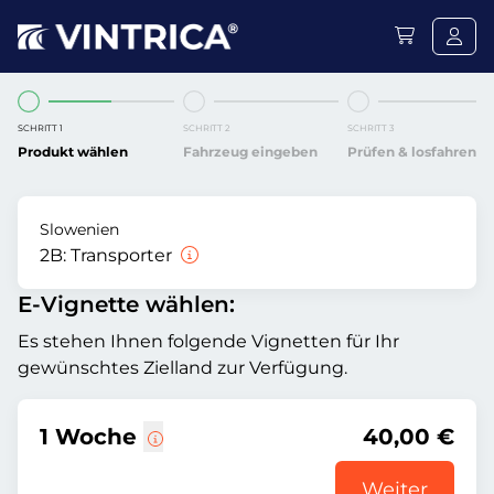
SCHRITT 1
SCHRITT 2
SCHRITT 3
Produkt wählen
Fahrzeug eingeben
Prüfen & losfahren
Slowenien
2B:
Transporter
E-Vignette wählen:
Es stehen Ihnen folgende Vignetten für Ihr
gewünschtes Zielland zur Verfügung.
1 Woche
40,00 €
Weiter