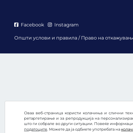
Facebook
Instagram
Општи услови и правила / Право на откажувањ
Оваа веб-страница користи колачиња и слични техн
ретаргетирање и за репродукција на персонализира
што ги собрале во други ситуации. Повеќе информации
податоците
. Можете да ја одбиете употребата на
кола