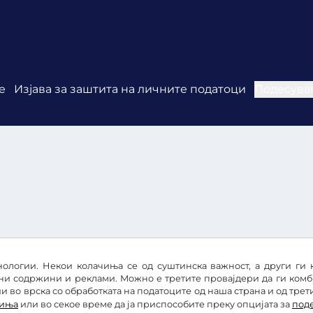
е
Изјава за заштита на личните податоци
Подесува
ологии. Некои колачиња се од суштинска важност, а други ги 
ни содржини и реклами. Можно е третите провајдери да ги ком
 во врска со обработката на податоците од наша страна и од трет
чиња
или во секое време да ја приспособите преку опцијата за
под