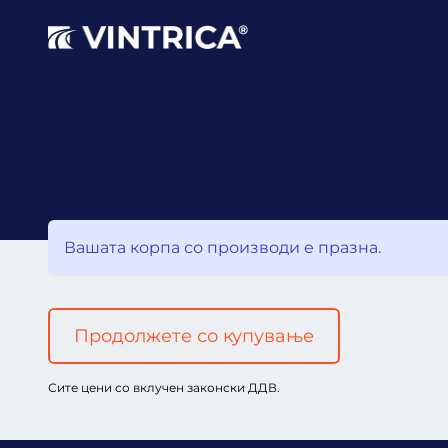
Вашата корпа со производи е празна.
Продолжете со купување
Сите цени со вклучен законски ДДВ.