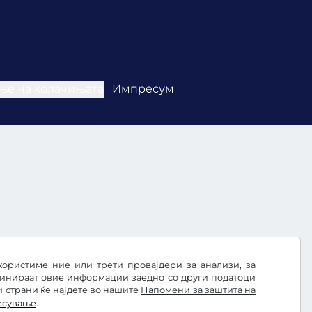
ње на колачињата
Импресум
користиме ние или трети провајдери за анализи, за
бинираат овие информации заедно со други податоци
и страни ќе најдете во нашите
Напомени за заштита на
есување
.