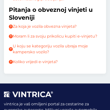
Pitanja o obveznoj vinjeti u
Sloveniji
Za koja je vozila obvezna vinjeta?
Moram li za svoju prikolicu kupiti e-vinjetu?
U koju se kategoriju vozila ubraja moje
kampersko vozilo?
Koliko vrijedi e-vinjeta?
vintrica je vaš omiljeni portal za cestarine za
europske autoceste. Milijuni vozača automobila