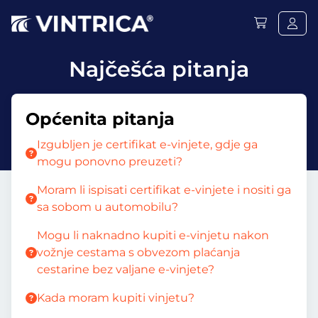
Najčešća pitanja
Općenita pitanja
Izgubljen je certifikat e-vinjete, gdje ga
mogu ponovno preuzeti?
Moram li ispisati certifikat e-vinjete i nositi ga
sa sobom u automobilu?
Mogu li naknadno kupiti e-vinjetu nakon
vožnje cestama s obvezom plaćanja
cestarine bez valjane e-vinjete?
Kada moram kupiti vinjetu?