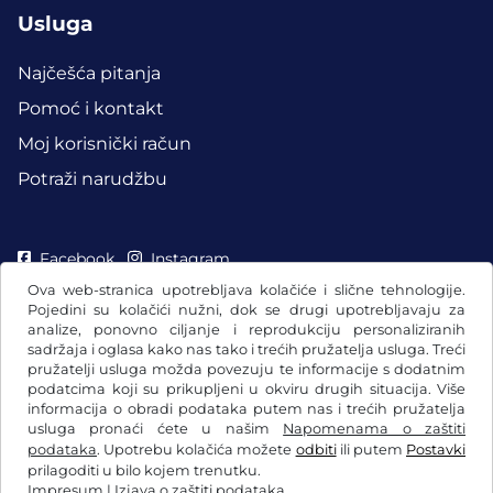
Usluga
Najčešća pitanja
Pomoć i kontakt
Moj korisnički račun
Potraži narudžbu
Facebook
Instagram
Ova web-stranica upotrebljava kolačiće i slične tehnologije.
Pojedini su kolačići nužni, dok se drugi upotrebljavaju za
analize, ponovno ciljanje i reprodukciju personaliziranih
sadržaja i oglasa kako nas tako i trećih pružatelja usluga. Treći
pružatelji usluga možda povezuju te informacije s dodatnim
podatcima koji su prikupljeni u okviru drugih situacija. Više
informacija o obradi podataka putem nas i trećih pružatelja
usluga pronaći ćete u našim
Napomenama o zaštiti
podataka
. Upotrebu kolačića možete
odbiti
ili putem
Postavki
prilagoditi u bilo kojem trenutku.
Impresum
|
Izjava o zaštiti podataka