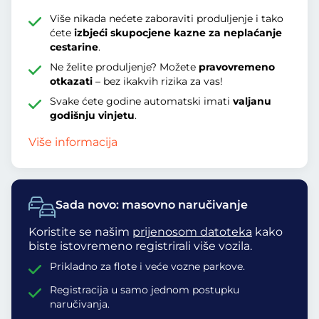
Više nikada nećete zaboraviti produljenje i tako
ćete
izbjeći skupocjene kazne za neplaćanje
cestarine
.
Ne želite produljenje? Možete
pravovremeno
otkazati
– bez ikakvih rizika za vas!
Svake ćete godine automatski imati
valjanu
godišnju vinjetu
.
Više informacija
Sada novo: masovno naručivanje
Koristite se našim
prijenosom datoteka
kako
biste istovremeno registrirali više vozila.
Prikladno za flote i veće vozne parkove.
Registracija u samo jednom postupku
naručivanja.