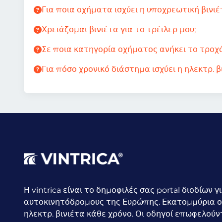
Για ποια οχήματα ισχύει η υποχρεωτική βινιέ
Χρειάζομαι βινιέτα για το τρέιλερ μου;
Σε ποια κατηγορία οχήματος ανήκει το τροχ
Για πόσο χρονικό διάστημα ισχύει η ηλεκτρ. β
Η vintrica είναι το δημοφιλές σας portal διοδίων γ
αυτοκινητόδρομους της Ευρώπης. Εκατομμύρια ο
ηλεκτρ. βινιέτα κάθε χρόνο.
Οι οδηγοί επωφελούν