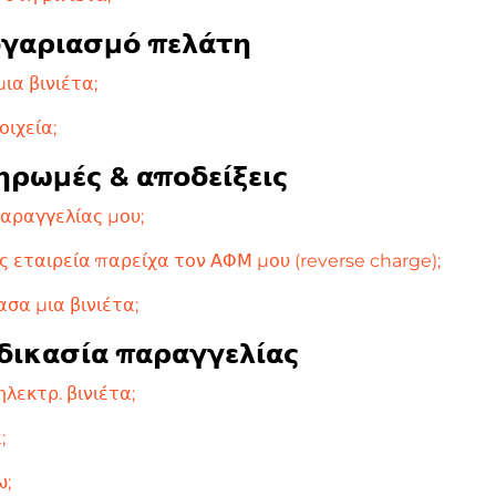
ογαριασμό πελάτη
ια βινιέτα;
ιχεία;
ηρωμές & αποδείξεις
αραγγελίας μου;
 εταιρεία παρείχα τον ΑΦΜ μου (reverse charge);
σα μια βινιέτα;
αδικασία παραγγελίας
λεκτρ. βινιέτα;
;
ω;