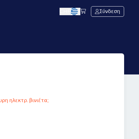
CHF
Σύνδεση
ρη ηλεκτρ. βινιέτα;