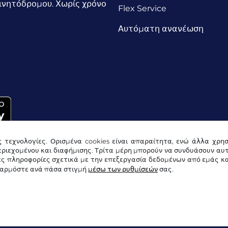
ινητόδρομου. Χωρίς χρόνο
Flex Service
Αυτόματη ανανέωση
ς τεχνολογίες. Ορισμένα cookies είναι απαραίτητα, ενώ άλλα χρη
ριεχομένου και διαφήμισης. Τρίτα μέρη μπορούν να συνδυάσουν αυ
ες πληροφορίες σχετικά με την επεξεργασία δεδομένων από εμάς κα
σαρμόστε ανά πάσα στιγμή
μέσω των ρυθμίσεών
σας.
Δήλωση προστασίας δεδομένων
Ρυθμίσεις cookies
Ε