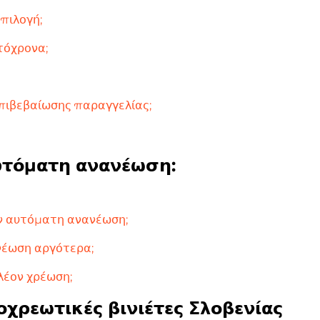
πιλογή;
τόχρονα;
επιβεβαίωσης παραγγελίας;
υτόματη ανανέωση:
ν αυτόματη ανανέωση;
νέωση αργότερα;
λέον χρέωση;
οχρεωτικές βινιέτες Σλοβενίας