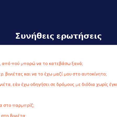
Συνήθεις ερωτήσεις
ς, από πού μπορώ να το κατεβάσω ξανά;
. βινιέτας και να το έχω μαζί μου στο αυτοκίνητο;
έτα, εάν έχω οδηγήσει σε δρόμους με διόδια χωρίς έγκυ
α στο παρμπρίζ;
στη βινιέτα;