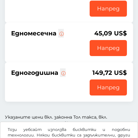
Напред
Едномесечна
45,09 US$
Напред
Едногодишна
149,72 US$
Напред
Указаните цени вкл. законна Тол такса, вкл.
заплащане за услугата и вкл. ДДС
Този уебсайт използва бисквитки и подобни
технологии. Някои бисквитки са задължителни, други