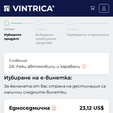
СТЪПКА 1
СТЪПКА 2
СТЪПКА 3
Изберете
Въведете
Проверете и тръгнете
продукт
превозното
средство
Словения
2A:
Леки автомобили и каравани
Избиране на е-винетка:
За желаната от вас страна на дестинация са
налични следните винетки.
Едноседмична
23,12 US$