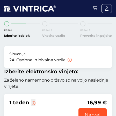
KORAK 1
KORAK 2
KORAK 3
Izberite izdelek
Vnesite vozilo
Preverite in pojdite
Slovenija
2A:
Osebna in bivalna vozila
Izberite elektronsko vinjeto:
Za želeno namembno državo so na voljo naslednje
vinjete.
1 teden
16,99 €
Naprej