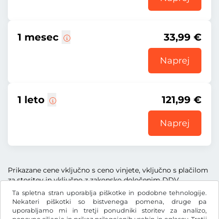
1 mesec
33,99 €
Naprej
1 leto
121,99 €
Naprej
Prikazane cene vključno s ceno vinjete, vključno s plačilom
za storitev in vključno z zakonsko določenim DDV.
Ta spletna stran uporablja piškotke in podobne tehnologije.
Nekateri piškotki so bistvenega pomena, druge pa
uporabljamo mi in tretji ponudniki storitev za analizo,