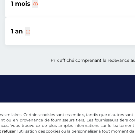
1 mois
1 an
Prix affiché comprenant la redevance aut
s similaires. Certains cookies sont essentiels, tandis que d’autres sont u
lité
Paramétrage des cookies
Mentions légales
nt ou en provenance de fournisseurs tiers. Les fournisseurs tiers 
nces. Vous trouverez de plus amples informations sur le traitement
z
refuser
l’utilisation des cookies ou la personnaliser à tout moment d