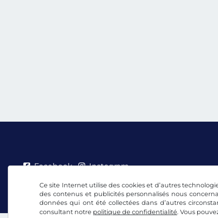
Facebook
Instagram
Ce site Internet utilise des cookies et d’autres technologie
CGV/droit de rétractation
Politique de confidentia
des contenus et publicités personnalisés nous concerna
données qui ont été collectées dans d’autres circonsta
consultant notre
politique de confidentialité
. Vous pouve