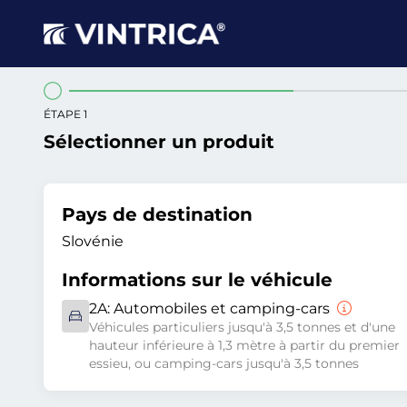
ÉTAPE 1
Sélectionner un produit
Pays de destination
Slovénie
Informations sur le véhicule
2A:
Automobiles et camping-cars
Véhicules particuliers jusqu'à 3,5 tonnes et d'une
hauteur inférieure à 1,3 mètre à partir du premier
essieu, ou camping-cars jusqu'à 3,5 tonnes