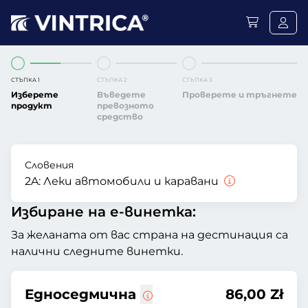
СТЪПКА 1
СТЪПКА 2
СТЪПКА 3
Изберете
Въведете
Проверете и тръгнете
продукт
превозното
средство
Словения
2A:
Леки автомобили и каравани
Избиране на е-винетка:
За желаната от вас страна на дестинация са
налични следните винетки.
Едноседмична
86,00 Zł