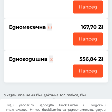
Напред
Едномесечна
167,70 Zł
Напред
Едногодишна
556,84 Zł
Напред
Указаните цени вкл. законна Тол такса, вкл.
заплащане за услугата и вкл. ДДС
Този уебсайт използва бисквитки и подобни
технологии. Някои бисквитки са задължителни, други