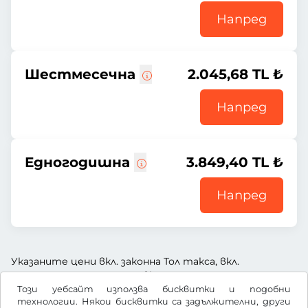
Напред
Шестмесечна
2.045,68 TL ₺
Напред
Едногодишна
3.849,40 TL ₺
Напред
Указаните цени вкл. законна Тол такса, вкл.
заплащане за услугата и вкл. ДДС
Този уебсайт използва бисквитки и подобни
технологии. Някои бисквитки са задължителни, други