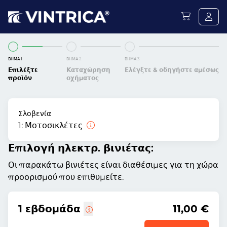
ΒΉΜΑ 1
ΒΉΜΑ 2
ΒΉΜΑ 3
Επιλέξτε
Καταχώρηση
Ελέγξτε & οδηγήστε αμέσως
προϊόν
οχήματος
Σλοβενία
1:
Μοτοσικλέτες
Επιλογή ηλεκτρ. βινιέτας:
Οι παρακάτω βινιέτες είναι διαθέσιμες για τη χώρα
προορισμού που επιθυμείτε.
1 εβδομάδα
11,00 €